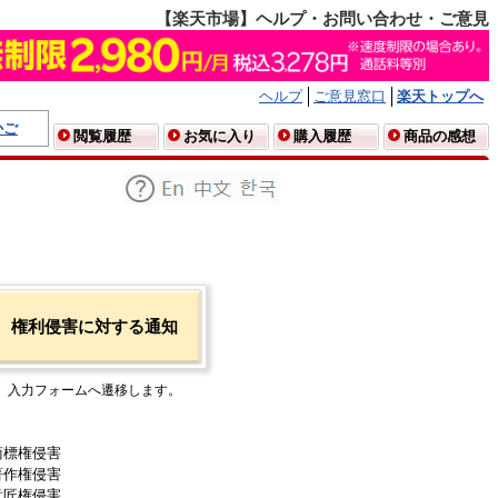
【楽天市場】ヘルプ・お問い合わせ・ご意見
ヘルプ
ご意見窓口
楽天トップへ
かご
閲覧履歴
お気に入り
購入履歴
商品の感想
権利侵害に対する通知
入力フォームへ遷移します。
商標権侵害
著作権侵害
意匠権侵害