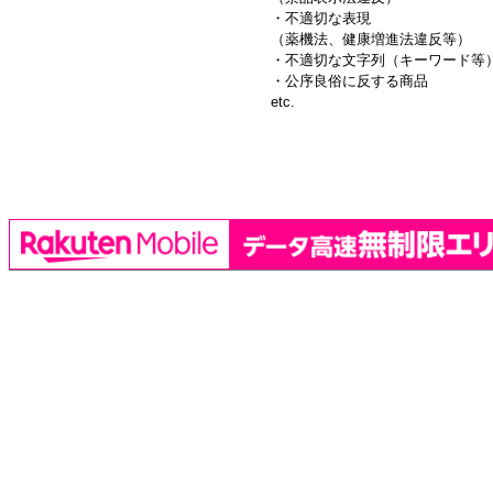
・不適切な表現
（薬機法、健康増進法違反等）
・不適切な文字列（キーワード等
・公序良俗に反する商品
etc.