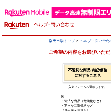
楽天市場トップ
>
ヘルプ・問い合わ
ご希望の内容をお選びいただ
不適切な商品/表記/価格
に対するご意見
入力フォームへ遷移します。
例
・違法な商品（危険物など）
・不当な二重価格など
（景品表示法違反）