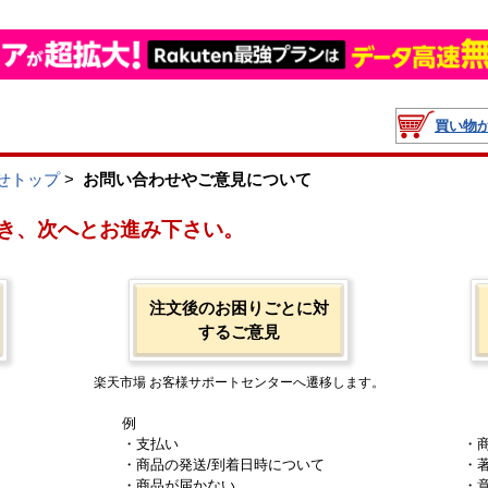
買い物
せトップ
>
お問い合わせやご意見について
き、次へとお進み下さい。
注文後のお困りごとに対
するご意見
楽天市場 お客様サポートセンターへ遷移します。
例
・支払い
・
・商品の発送/到着日時について
・
・商品が届かない
・