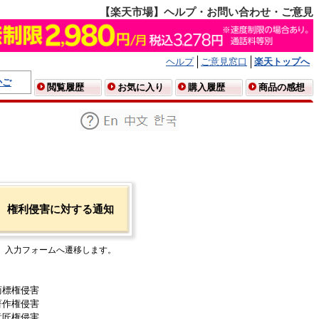
【楽天市場】ヘルプ・お問い合わせ・ご意見
ヘルプ
ご意見窓口
楽天トップへ
かご
閲覧履歴
お気に入り
購入履歴
商品の感想
権利侵害に対する通知
入力フォームへ遷移します。
商標権侵害
著作権侵害
意匠権侵害