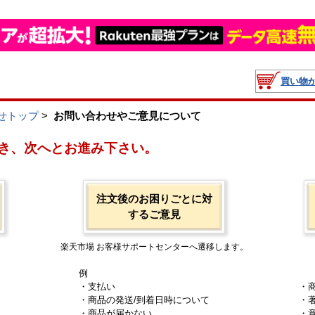
買い物
せトップ
>
お問い合わせやご意見について
き、次へとお進み下さい。
注文後のお困りごとに対
するご意見
楽天市場 お客様サポートセンターへ遷移します。
例
・支払い
・
・商品の発送/到着日時について
・
・商品が届かない
・