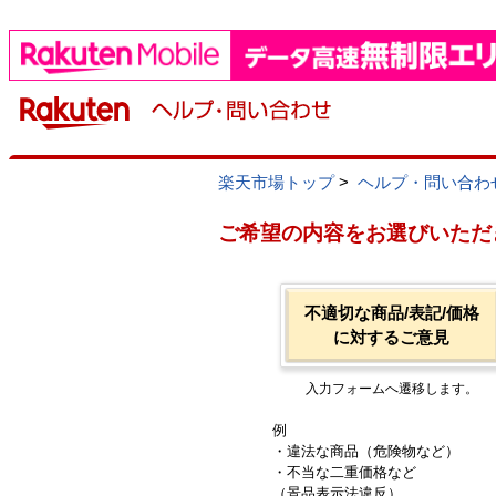
楽天市場トップ
>
ヘルプ・問い合わ
ご希望の内容をお選びいただ
不適切な商品/表記/価格
に対するご意見
入力フォームへ遷移します。
例
・違法な商品（危険物など）
・不当な二重価格など
（景品表示法違反）