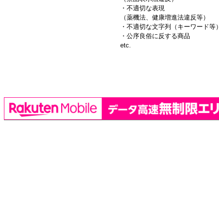
・不適切な表現
（薬機法、健康増進法違反等）
・不適切な文字列（キーワード等
・公序良俗に反する商品
etc.