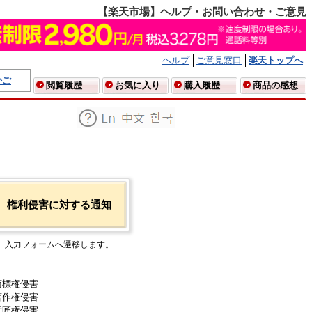
【楽天市場】ヘルプ・お問い合わせ・ご意見
ヘルプ
ご意見窓口
楽天トップへ
かご
閲覧履歴
お気に入り
購入履歴
商品の感想
権利侵害に対する通知
入力フォームへ遷移します。
商標権侵害
著作権侵害
意匠権侵害