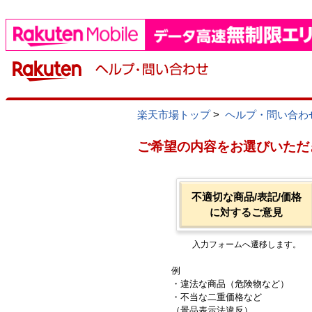
楽天市場トップ
>
ヘルプ・問い合わ
ご希望の内容をお選びいただ
不適切な商品/表記/価格
に対するご意見
入力フォームへ遷移します。
例
・違法な商品（危険物など）
・不当な二重価格など
（景品表示法違反）