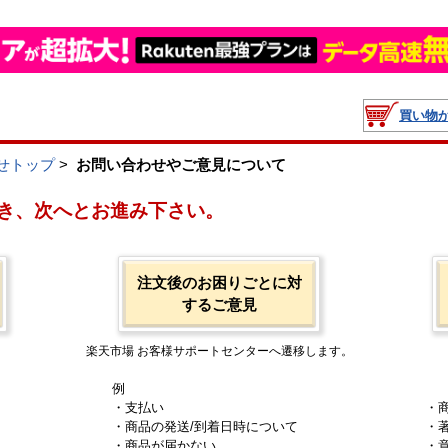
買い物
せトップ
>
お問い合わせやご意見について
き、次へとお進み下さい。
注文後のお困りごとに対
するご意見
楽天市場 お客様サポートセンターへ遷移します。
例
・支払い
・
・商品の発送/到着日時について
・
・商品が届かない
・