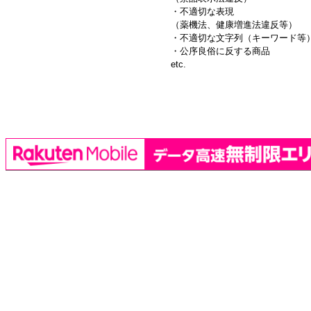
・不適切な表現
（薬機法、健康増進法違反等）
・不適切な文字列（キーワード等
・公序良俗に反する商品
etc.