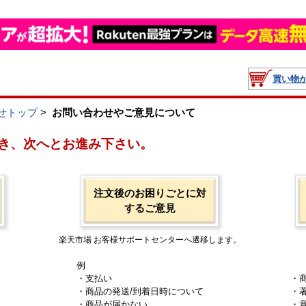
買い物
せトップ
>
お問い合わせやご意見について
き、次へとお進み下さい。
注文後のお困りごとに対
するご意見
楽天市場 お客様サポートセンターへ遷移します。
例
・支払い
・
・商品の発送/到着日時について
・
・商品が届かない
・