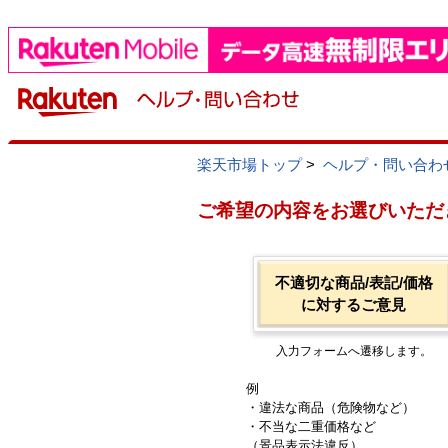
楽天市場トップ
>
ヘルプ・問い合わ
ご希望の内容をお選びいただ
不適切な商品/表記/価格
に対するご意見
入力フォームへ遷移します。
例
・違法な商品（危険物など）
・不当な二重価格など
（景品表示法違反）