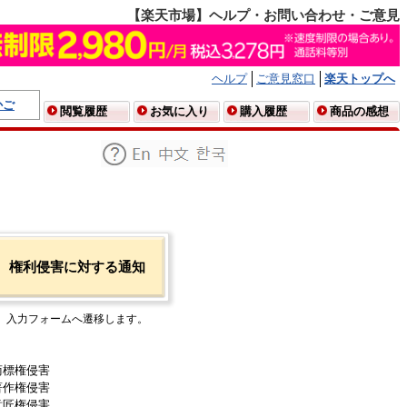
【楽天市場】ヘルプ・お問い合わせ・ご意見
ヘルプ
ご意見窓口
楽天トップへ
かご
閲覧履歴
お気に入り
購入履歴
商品の感想
権利侵害に対する通知
入力フォームへ遷移します。
商標権侵害
著作権侵害
意匠権侵害