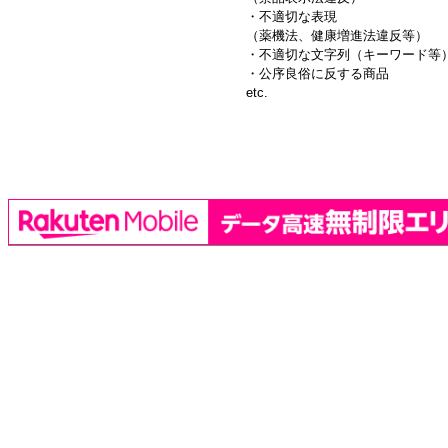
・不適切な表現
（薬機法、健康増進法違反等）
・不適切な文字列（キーワード等
・公序良俗に反する商品
etc.