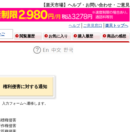
【楽天市場】ヘルプ・お問い合わせ・ご意見
ヘルプ
ご意見窓口
楽天トップへ
かご
閲覧履歴
お気に入り
購入履歴
商品の感想
権利侵害に対する通知
入力フォームへ遷移します。
商標権侵害
著作権侵害
意匠権侵害