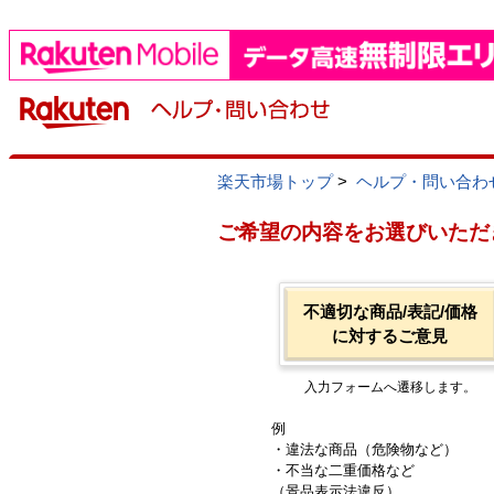
楽天市場トップ
>
ヘルプ・問い合わ
ご希望の内容をお選びいただ
不適切な商品/表記/価格
に対するご意見
入力フォームへ遷移します。
例
・違法な商品（危険物など）
・不当な二重価格など
（景品表示法違反）