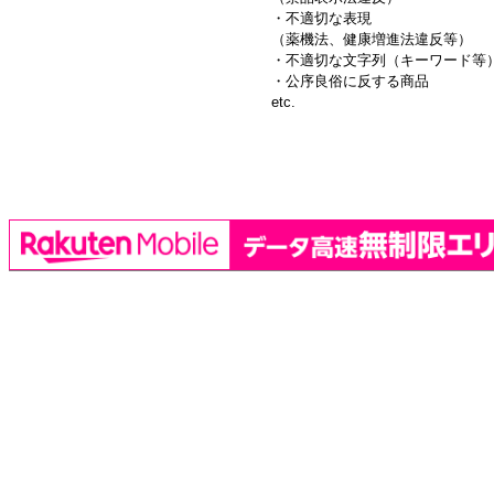
・不適切な表現
（薬機法、健康増進法違反等）
・不適切な文字列（キーワード等
・公序良俗に反する商品
etc.