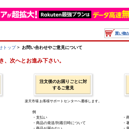
買い物
せトップ
>
お問い合わせやご意見について
き、次へとお進み下さい。
注文後のお困りごとに対
するご意見
楽天市場 お客様サポートセンターへ遷移します。
例
・支払い
・
・商品の発送/到着日時について
・
・商品が届かない
・