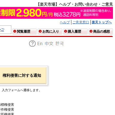
【楽天市場】ヘルプ・お問い合わせ・ご意見
ヘルプ
ご意見窓口
楽天トップへ
かご
閲覧履歴
お気に入り
購入履歴
商品の感想
権利侵害に対する通知
入力フォームへ遷移します。
商標権侵害
著作権侵害
意匠権侵害