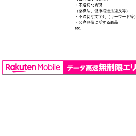
・不適切な表現
（薬機法、健康増進法違反等）
・不適切な文字列（キーワード等
・公序良俗に反する商品
etc.