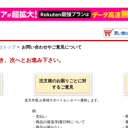
買い物
せトップ
>
お問い合わせやご意見について
き、次へとお進み下さい。
注文後のお困りごとに対
するご意見
楽天市場 お客様サポートセンターへ遷移します。
例
・支払い
・
・商品の発送/到着日時について
・
・商品が届かない
・