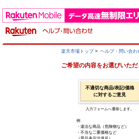
楽天市場トップ
>
ヘルプ・問い合わ
ご希望の内容をお選びいただ
不適切な商品/表記/価格
に対するご意見
入力フォームへ遷移します。
例
・違法な商品（危険物など）
・不当な二重価格など
（景品表示法違反）