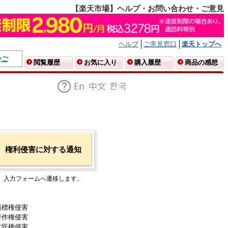
【楽天市場】ヘルプ・お問い合わせ・ご意見
ヘルプ
ご意見窓口
楽天トップへ
かご
閲覧履歴
お気に入り
購入履歴
商品の感想
権利侵害に対する通知
入力フォームへ遷移します。
商標権侵害
著作権侵害
意匠権侵害