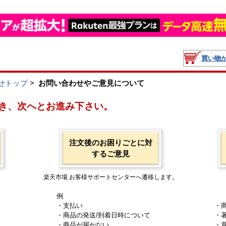
買い物
せトップ
>
お問い合わせやご意見について
き、次へとお進み下さい。
注文後のお困りごとに対
するご意見
楽天市場 お客様サポートセンターへ遷移します。
例
・支払い
・
・商品の発送/到着日時について
・
・商品が届かない
・