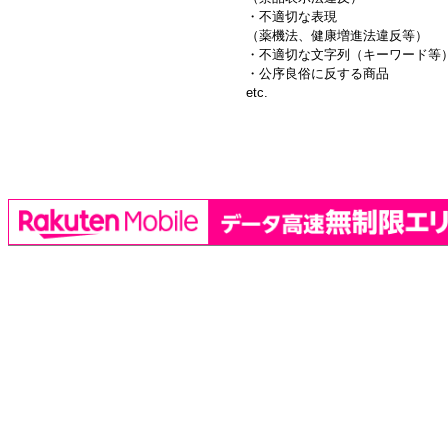
・不適切な表現
（薬機法、健康増進法違反等）
・不適切な文字列（キーワード等
・公序良俗に反する商品
etc.