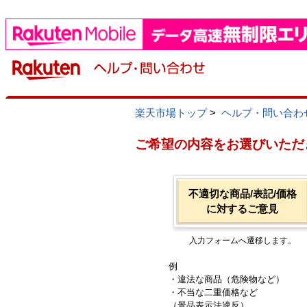
楽天市場トップ
>
ヘルプ・問い合わ
ご希望の内容をお選びいただ
不適切な商品/表記/価格
に対するご意見
入力フォームへ遷移します。
例
・違法な商品（危険物など）
・不当な二重価格など
（景品表示法違反）