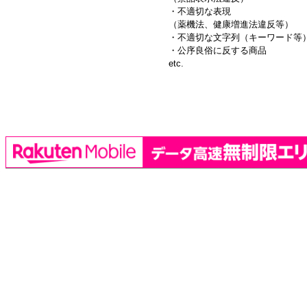
・不適切な表現
（薬機法、健康増進法違反等）
・不適切な文字列（キーワード等
・公序良俗に反する商品
etc.