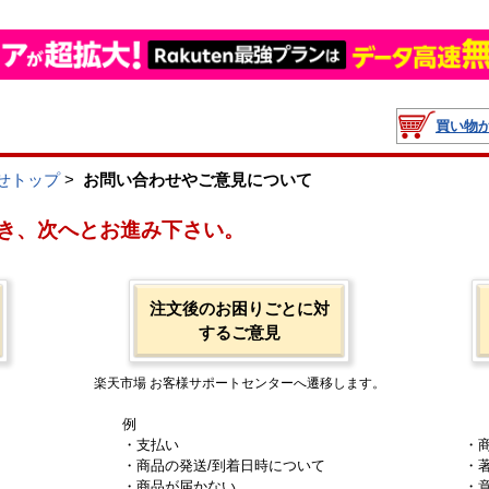
買い物
せトップ
>
お問い合わせやご意見について
き、次へとお進み下さい。
注文後のお困りごとに対
するご意見
楽天市場 お客様サポートセンターへ遷移します。
例
・支払い
・
・商品の発送/到着日時について
・
・商品が届かない
・