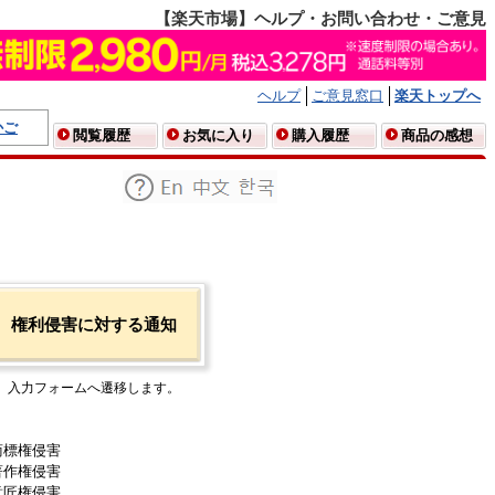
【楽天市場】ヘルプ・お問い合わせ・ご意見
ヘルプ
ご意見窓口
楽天トップへ
かご
閲覧履歴
お気に入り
購入履歴
商品の感想
権利侵害に対する通知
入力フォームへ遷移します。
商標権侵害
著作権侵害
意匠権侵害