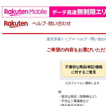
楽天市場トップ
>
ヘルプ・問い合わ
ご希望の内容をお選びいただ
不適切な商品/表記/価格
に対するご意見
入力フォームへ遷移します。
例
・違法な商品（危険物など）
・不当な二重価格など
（景品表示法違反）