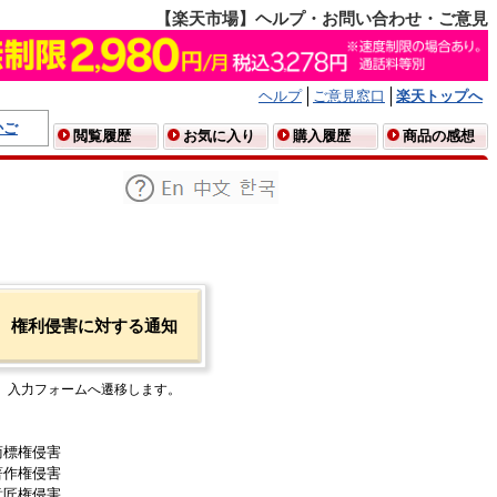
【楽天市場】ヘルプ・お問い合わせ・ご意見
ヘルプ
ご意見窓口
楽天トップへ
かご
閲覧履歴
お気に入り
購入履歴
商品の感想
権利侵害に対する通知
入力フォームへ遷移します。
商標権侵害
著作権侵害
意匠権侵害