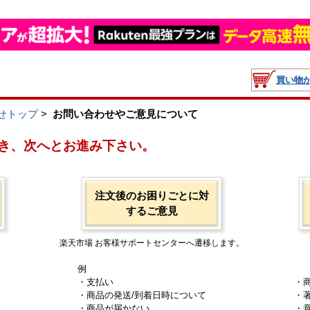
買い物
せトップ
>
お問い合わせやご意見について
き、次へとお進み下さい。
注文後のお困りごとに対
するご意見
楽天市場 お客様サポートセンターへ遷移します。
例
・支払い
・
・商品の発送/到着日時について
・
・商品が届かない
・