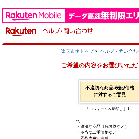
楽天市場トップ
>
ヘルプ・問い合わ
ご希望の内容をお選びいただ
不適切な商品/表記/価格
に対するご意見
入力フォームへ遷移します。
例
・違法な商品（危険物など）
・不当な二重価格など
（景品表示法違反）