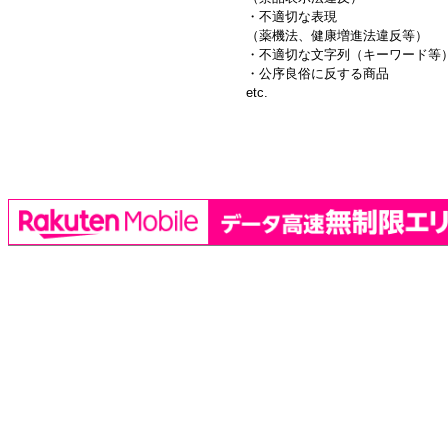
・不適切な表現
（薬機法、健康増進法違反等）
・不適切な文字列（キーワード等
・公序良俗に反する商品
etc.