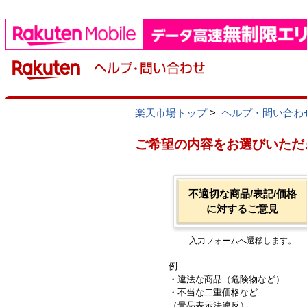
楽天市場トップ
>
ヘルプ・問い合わ
ご希望の内容をお選びいただ
不適切な商品/表記/価格
に対するご意見
入力フォームへ遷移します。
例
・違法な商品（危険物など）
・不当な二重価格など
（景品表示法違反）