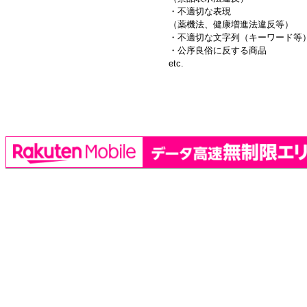
・不適切な表現
（薬機法、健康増進法違反等）
・不適切な文字列（キーワード等
・公序良俗に反する商品
etc.