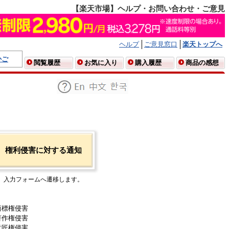
【楽天市場】ヘルプ・お問い合わせ・ご意見
ヘルプ
ご意見窓口
楽天トップへ
かご
閲覧履歴
お気に入り
購入履歴
商品の感想
権利侵害に対する通知
入力フォームへ遷移します。
商標権侵害
著作権侵害
意匠権侵害