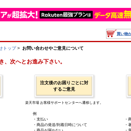
買い物
せトップ
>
お問い合わせやご意見について
き、次へとお進み下さい。
注文後のお困りごとに対
するご意見
楽天市場 お客様サポートセンターへ遷移します。
例
・支払い
・
・商品の発送/到着日時について
・
・商品が届かない
・