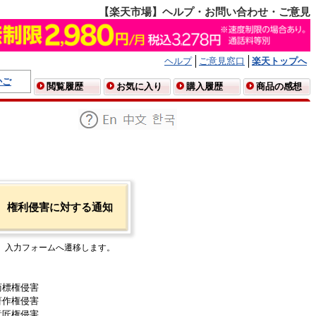
【楽天市場】ヘルプ・お問い合わせ・ご意見
ヘルプ
ご意見窓口
楽天トップへ
かご
閲覧履歴
お気に入り
購入履歴
商品の感想
権利侵害に対する通知
入力フォームへ遷移します。
商標権侵害
著作権侵害
意匠権侵害