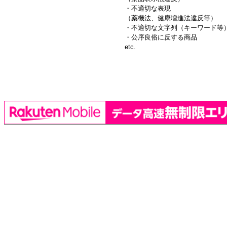
・不適切な表現
（薬機法、健康増進法違反等）
・不適切な文字列（キーワード等
・公序良俗に反する商品
etc.