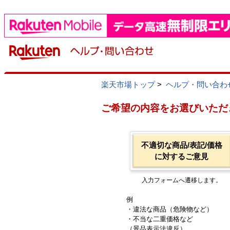
楽天市場トップ
>
ヘルプ・問い合わ
ご希望の内容をお選びいただ
不適切な商品/表記/価格
に対するご意見
入力フォームへ遷移します。
例
・違法な商品（危険物など）
・不当な二重価格など
（景品表示法違反）