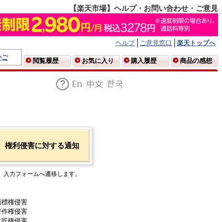
【楽天市場】ヘルプ・お問い合わせ・ご意見
ヘルプ
ご意見窓口
楽天トップへ
かご
閲覧履歴
お気に入り
購入履歴
商品の感想
権利侵害に対する通知
入力フォームへ遷移します。
商標権侵害
著作権侵害
意匠権侵害