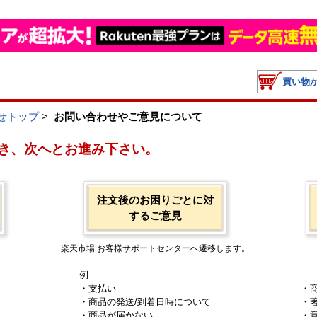
買い物
せトップ
>
お問い合わせやご意見について
き、次へとお進み下さい。
注文後のお困りごとに対
するご意見
楽天市場 お客様サポートセンターへ遷移します。
例
・支払い
・
・商品の発送/到着日時について
・
・商品が届かない
・