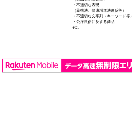
・不適切な表現
（薬機法、健康増進法違反等）
・不適切な文字列（キーワード等
・公序良俗に反する商品
etc.