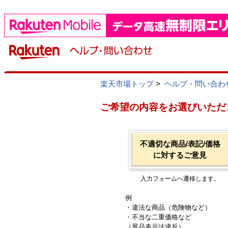
楽天市場トップ
>
ヘルプ・問い合わ
ご希望の内容をお選びいただ
不適切な商品/表記/価格
に対するご意見
入力フォームへ遷移します。
例
・違法な商品（危険物など）
・不当な二重価格など
（景品表示法違反）