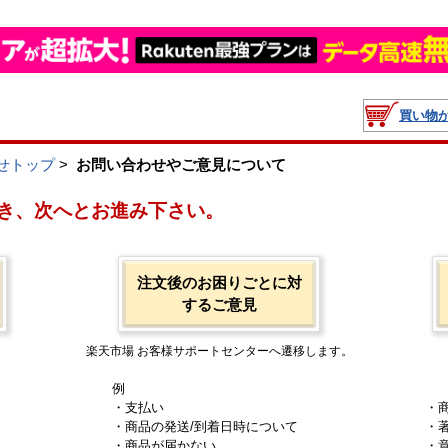
買い物
せトップ
>
お問い合わせやご意見について
き、次へとお進み下さい。
注文後のお困りごとに対
するご意見
楽天市場 お客様サポートセンターへ遷移します。
例
・支払い
・
・商品の発送/到着日時について
・
・商品が届かない
・