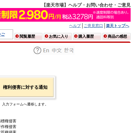
【楽天市場】ヘルプ・お問い合わせ・ご意見
ヘルプ
ご意見窓口
楽天トップへ
かご
閲覧履歴
お気に入り
購入履歴
商品の感想
権利侵害に対する通知
入力フォームへ遷移します。
商標権侵害
著作権侵害
意匠権侵害