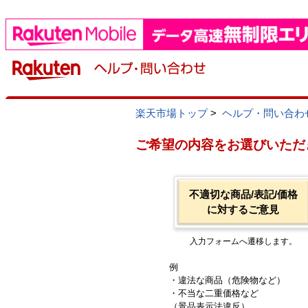
楽天市場トップ
>
ヘルプ・問い合わ
ご希望の内容をお選びいただ
不適切な商品/表記/価格
に対するご意見
入力フォームへ遷移します。
例
・違法な商品（危険物など）
・不当な二重価格など
（景品表示法違反）