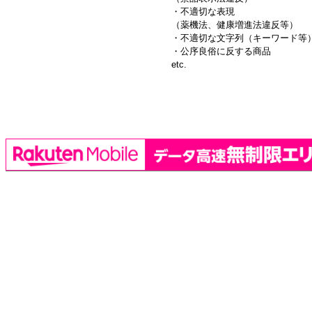
・不適切な表現
（薬機法、健康増進法違反等）
・不適切な文字列（キーワード等
・公序良俗に反する商品
etc.