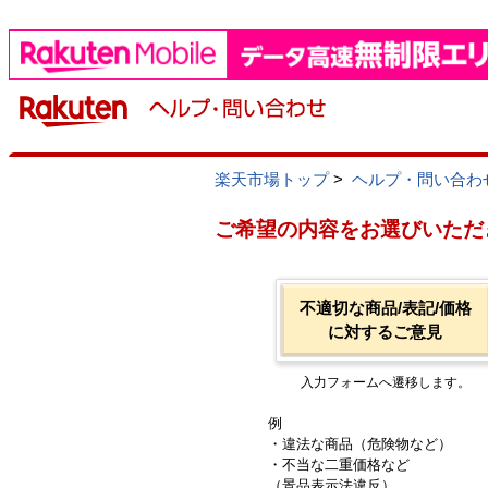
楽天市場トップ
>
ヘルプ・問い合わ
ご希望の内容をお選びいただ
不適切な商品/表記/価格
に対するご意見
入力フォームへ遷移します。
例
・違法な商品（危険物など）
・不当な二重価格など
（景品表示法違反）