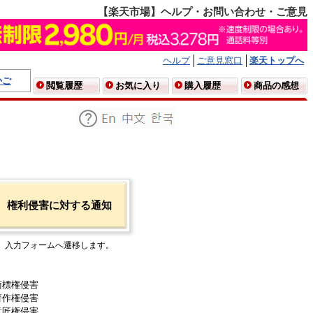
【楽天市場】ヘルプ・お問い合わせ・ご意見
ヘルプ
ご意見窓口
楽天トップへ
かご
閲覧履歴
お気に入り
購入履歴
商品の感想
権利侵害に対する通知
入力フォームへ遷移します。
商標権侵害
著作権侵害
意匠権侵害