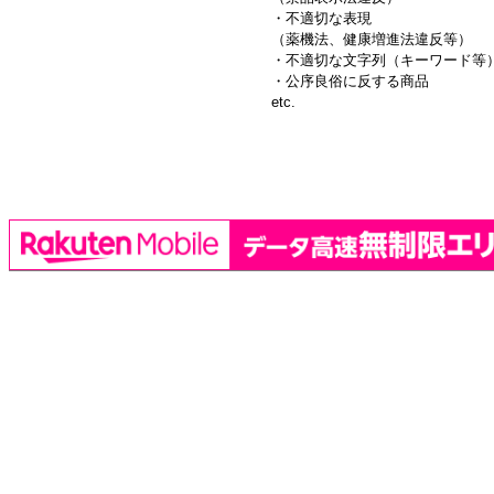
・不適切な表現
（薬機法、健康増進法違反等）
・不適切な文字列（キーワード等
・公序良俗に反する商品
etc.