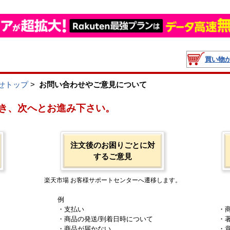
買い物
せトップ
>
お問い合わせやご意見について
き、次へとお進み下さい。
注文後のお困りごとに対
するご意見
楽天市場 お客様サポートセンターへ遷移します。
例
・支払い
・
・商品の発送/到着日時について
・
・商品が届かない
・