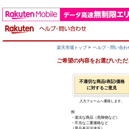
楽天市場トップ
>
ヘルプ・問い合わ
ご希望の内容をお選びいただ
不適切な商品/表記/価格
に対するご意見
入力フォームへ遷移します。
例
・違法な商品（危険物など）
・不当な二重価格など
（景品表示法違反）