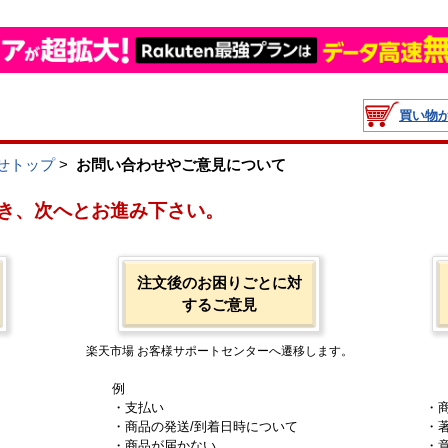
買い物
せトップ
>
お問い合わせやご意見について
き、次へとお進み下さい。
注文後のお困りごとに対
するご意見
楽天市場 お客様サポートセンターへ遷移します。
例
・支払い
・
・商品の発送/到着日時について
・
・商品が届かない
・