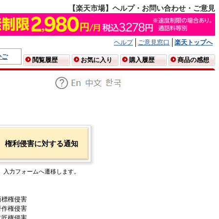
【楽天市場】ヘルプ・お問い合わせ・ご意見
ヘルプ
ご意見窓口
楽天トップへ
かご
閲覧履歴
お気に入り
購入履歴
商品の感想
権利侵害に対する通知
入力フォームへ遷移します。
商標権侵害
著作権侵害
意匠権侵害