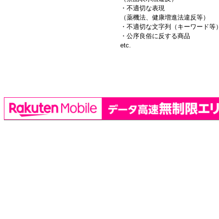
・不適切な表現
（薬機法、健康増進法違反等）
・不適切な文字列（キーワード等
・公序良俗に反する商品
etc.