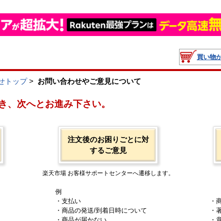
買い物
せトップ
>
お問い合わせやご意見について
き、次へとお進み下さい。
注文後のお困りごとに対
するご意見
楽天市場 お客様サポートセンターへ遷移します。
例
・支払い
・
・商品の発送/到着日時について
・
・商品が届かない
・