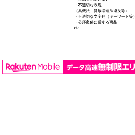
・不適切な表現
（薬機法、健康増進法違反等）
・不適切な文字列（キーワード等
・公序良俗に反する商品
etc.