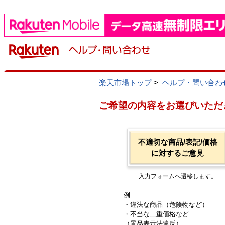
楽天市場トップ
>
ヘルプ・問い合わ
ご希望の内容をお選びいただ
不適切な商品/表記/価格
に対するご意見
入力フォームへ遷移します。
例
・違法な商品（危険物など）
・不当な二重価格など
（景品表示法違反）