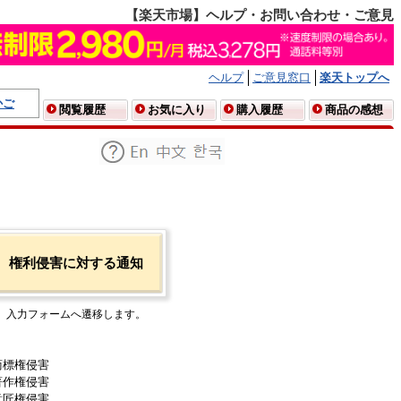
【楽天市場】ヘルプ・お問い合わせ・ご意見
ヘルプ
ご意見窓口
楽天トップへ
かご
閲覧履歴
お気に入り
購入履歴
商品の感想
権利侵害に対する通知
入力フォームへ遷移します。
商標権侵害
著作権侵害
意匠権侵害