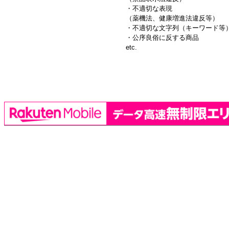
・不適切な表現
（薬機法、健康増進法違反等）
・不適切な文字列（キーワード等
・公序良俗に反する商品
etc.