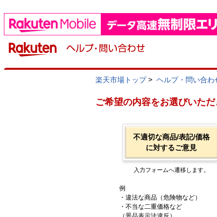
楽天市場トップ
>
ヘルプ・問い合わ
ご希望の内容をお選びいただ
不適切な商品/表記/価格
に対するご意見
入力フォームへ遷移します。
例
・違法な商品（危険物など）
・不当な二重価格など
（景品表示法違反）