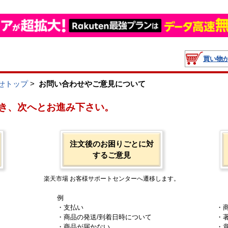
買い物
せトップ
>
お問い合わせやご意見について
き、次へとお進み下さい。
注文後のお困りごとに対
するご意見
楽天市場 お客様サポートセンターへ遷移します。
例
・支払い
・
・商品の発送/到着日時について
・
・商品が届かない
・