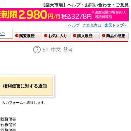
【楽天市場】ヘルプ・お問い合わせ・ご意見
ヘルプ
ご意見窓口
楽天トップへ
かご
閲覧履歴
お気に入り
購入履歴
商品の感想
権利侵害に対する通知
入力フォームへ遷移します。
商標権侵害
著作権侵害
意匠権侵害