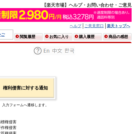
【楽天市場】ヘルプ・お問い合わせ・ご意見
ヘルプ
ご意見窓口
楽天トップへ
かご
閲覧履歴
お気に入り
購入履歴
商品の感想
権利侵害に対する通知
入力フォームへ遷移します。
商標権侵害
著作権侵害
意匠権侵害