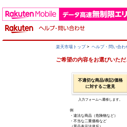
楽天市場トップ
>
ヘルプ・問い合わ
ご希望の内容をお選びいただ
不適切な商品/表記/価格
に対するご意見
入力フォームへ遷移します。
例
・違法な商品（危険物など）
・不当な二重価格など
（景品表示法違反）