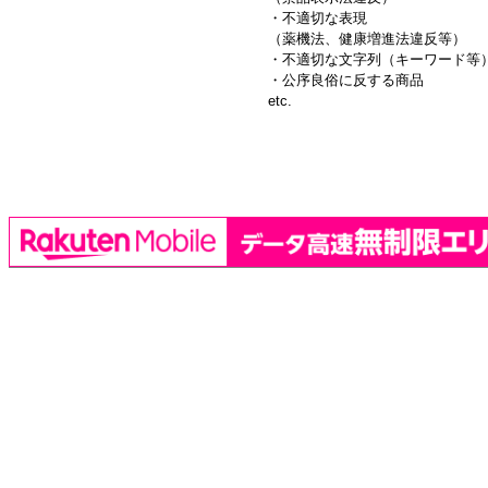
・不適切な表現
（薬機法、健康増進法違反等）
・不適切な文字列（キーワード等
・公序良俗に反する商品
etc.