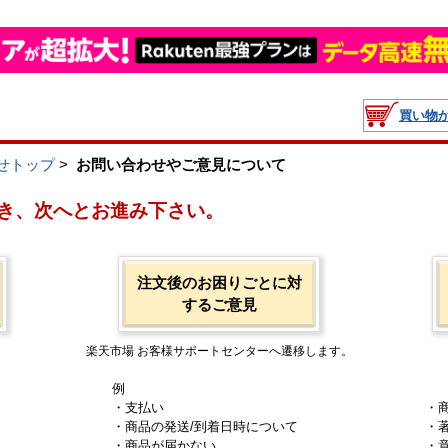
買い物
せトップ
>
お問い合わせやご意見について
き、次へとお進み下さい。
注文後のお困りごとに対
するご意見
楽天市場 お客様サポートセンターへ遷移します。
例
・支払い
・
・商品の発送/到着日時について
・
・商品が届かない
・