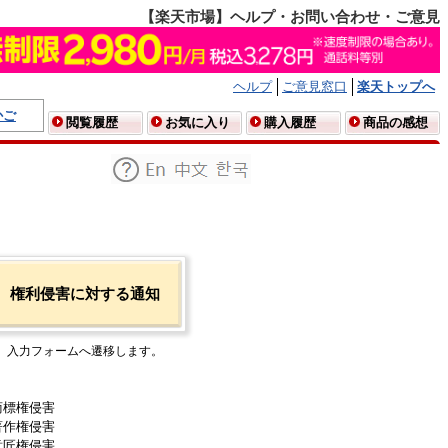
【楽天市場】ヘルプ・お問い合わせ・ご意見
ヘルプ
ご意見窓口
楽天トップへ
かご
閲覧履歴
お気に入り
購入履歴
商品の感想
権利侵害に対する通知
入力フォームへ遷移します。
商標権侵害
著作権侵害
意匠権侵害