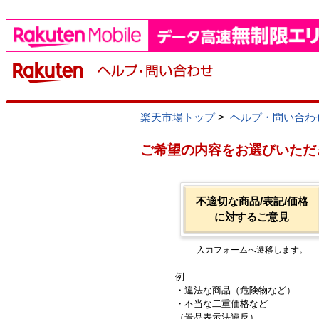
楽天市場トップ
>
ヘルプ・問い合わ
ご希望の内容をお選びいただ
不適切な商品/表記/価格
に対するご意見
入力フォームへ遷移します。
例
・違法な商品（危険物など）
・不当な二重価格など
（景品表示法違反）