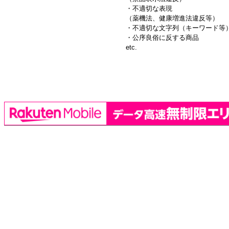
・不適切な表現
（薬機法、健康増進法違反等）
・不適切な文字列（キーワード等
・公序良俗に反する商品
etc.