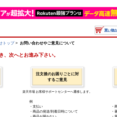
買い物
せトップ
>
お問い合わせやご意見について
き、次へとお進み下さい。
注文後のお困りごとに対
するご意見
楽天市場 お客様サポートセンターへ遷移します。
例
・支払い
・
・商品の発送/到着日時について
・
・商品が届かない
・