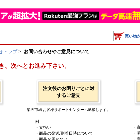
買い物
せトップ
>
お問い合わせやご意見について
き、次へとお進み下さい。
注文後のお困りごとに対
するご意見
楽天市場 お客様サポートセンターへ遷移します。
例
・支払い
・
・商品の発送/到着日時について
・
・商品が届かない
・