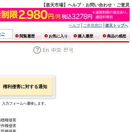
【楽天市場】ヘルプ・お問い合わせ・ご意見
ヘルプ
ご意見窓口
楽天トップへ
かご
閲覧履歴
お気に入り
購入履歴
商品の感想
権利侵害に対する通知
入力フォームへ遷移します。
商標権侵害
著作権侵害
意匠権侵害