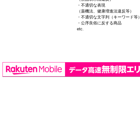
・不適切な表現
（薬機法、健康増進法違反等）
・不適切な文字列（キーワード等
・公序良俗に反する商品
etc.