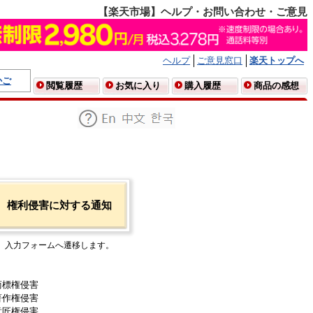
【楽天市場】ヘルプ・お問い合わせ・ご意見
ヘルプ
ご意見窓口
楽天トップへ
かご
閲覧履歴
お気に入り
購入履歴
商品の感想
権利侵害に対する通知
入力フォームへ遷移します。
商標権侵害
著作権侵害
意匠権侵害