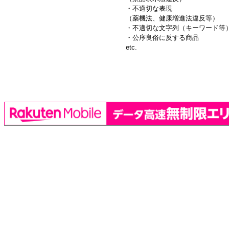
・不適切な表現
（薬機法、健康増進法違反等）
・不適切な文字列（キーワード等
・公序良俗に反する商品
etc.