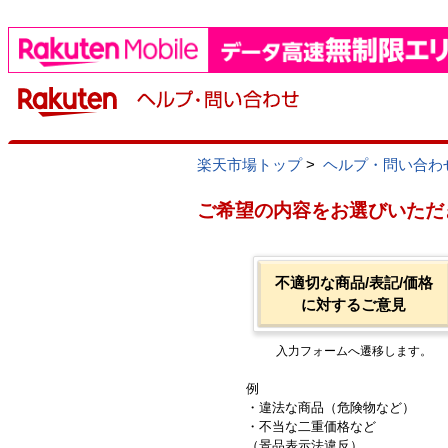
楽天市場トップ
>
ヘルプ・問い合わ
ご希望の内容をお選びいただ
不適切な商品/表記/価格
に対するご意見
入力フォームへ遷移します。
例
・違法な商品（危険物など）
・不当な二重価格など
（景品表示法違反）