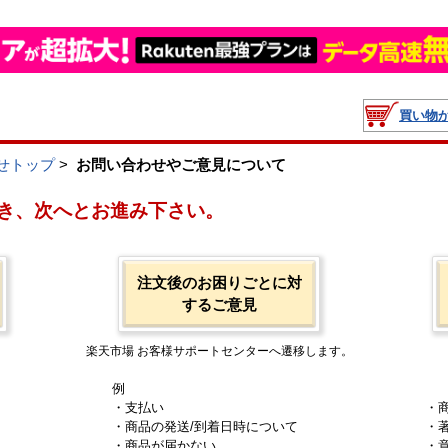
買い物
せトップ
>
お問い合わせやご意見について
き、次へとお進み下さい。
注文後のお困りごとに対
するご意見
楽天市場 お客様サポートセンターへ遷移します。
例
・支払い
・
・商品の発送/到着日時について
・
・商品が届かない
・