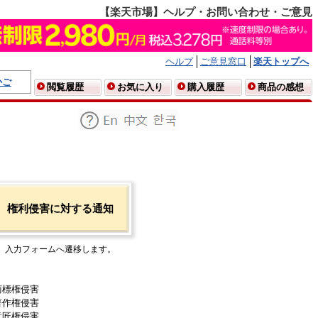
【楽天市場】ヘルプ・お問い合わせ・ご意見
ヘルプ
ご意見窓口
楽天トップへ
かご
閲覧履歴
お気に入り
購入履歴
商品の感想
権利侵害に対する通知
入力フォームへ遷移します。
商標権侵害
著作権侵害
意匠権侵害