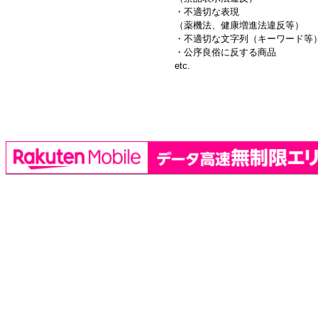
・不適切な表現
（薬機法、健康増進法違反等）
・不適切な文字列（キーワード等
・公序良俗に反する商品
etc.