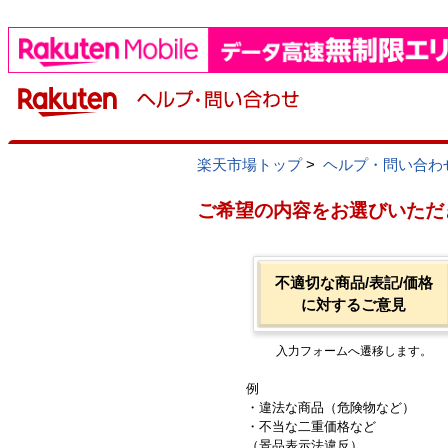
楽天市場トップ
>
ヘルプ・問い合わ
ご希望の内容をお選びいただ
不適切な商品/表記/価格
に対するご意見
入力フォームへ遷移します。
例
・違法な商品（危険物など）
・不当な二重価格など
（景品表示法違反）