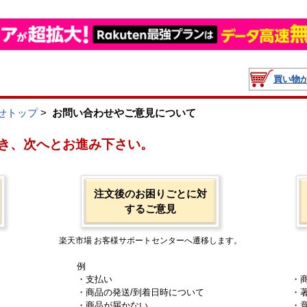
買い物
せトップ
>
お問い合わせやご意見について
き、次へとお進み下さい。
注文後のお困りごとに対
するご意見
楽天市場 お客様サポートセンターへ遷移します。
例
・支払い
・
・商品の発送/到着日時について
・
・商品が届かない
・