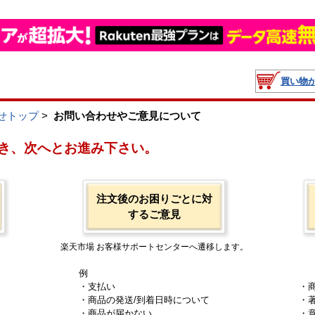
買い物
せトップ
>
お問い合わせやご意見について
き、次へとお進み下さい。
注文後のお困りごとに対
するご意見
楽天市場 お客様サポートセンターへ遷移します。
例
・支払い
・
・商品の発送/到着日時について
・
・商品が届かない
・