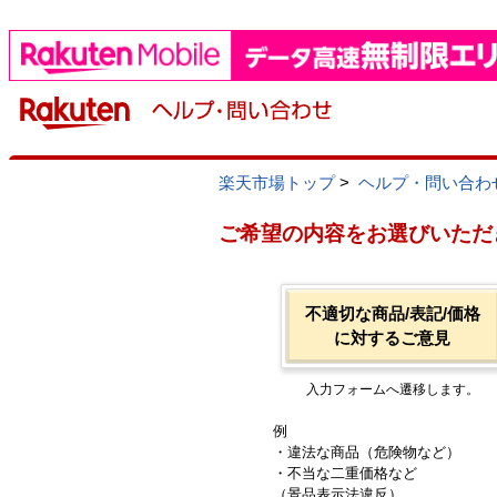
楽天市場トップ
>
ヘルプ・問い合わ
ご希望の内容をお選びいただ
不適切な商品/表記/価格
に対するご意見
入力フォームへ遷移します。
例
・違法な商品（危険物など）
・不当な二重価格など
（景品表示法違反）