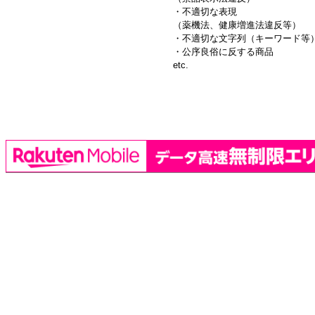
・不適切な表現
（薬機法、健康増進法違反等）
・不適切な文字列（キーワード等
・公序良俗に反する商品
etc.