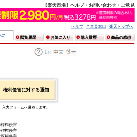
【楽天市場】ヘルプ・お問い合わせ・ご意見
ヘルプ
ご意見窓口
楽天トップへ
かご
閲覧履歴
お気に入り
購入履歴
商品の感想
権利侵害に対する通知
入力フォームへ遷移します。
商標権侵害
著作権侵害
意匠権侵害