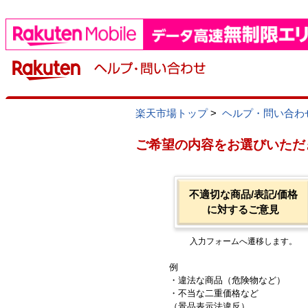
楽天市場トップ
>
ヘルプ・問い合わ
ご希望の内容をお選びいただ
不適切な商品/表記/価格
に対するご意見
入力フォームへ遷移します。
例
・違法な商品（危険物など）
・不当な二重価格など
（景品表示法違反）