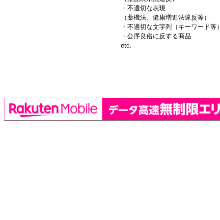
・不適切な表現
（薬機法、健康増進法違反等）
・不適切な文字列（キーワード等
・公序良俗に反する商品
etc.