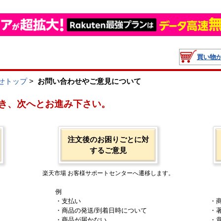
買い物
せトップ
>
お問い合わせやご意見について
き、次へとお進み下さい。
注文後のお困りごとに対
するご意見
楽天市場 お客様サポートセンターへ遷移します。
例
・支払い
・
・商品の発送/到着日時について
・
・商品が届かない
・