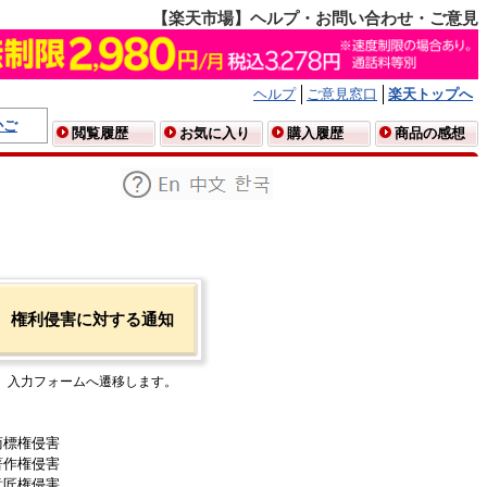
【楽天市場】ヘルプ・お問い合わせ・ご意見
ヘルプ
ご意見窓口
楽天トップへ
かご
閲覧履歴
お気に入り
購入履歴
商品の感想
権利侵害に対する通知
入力フォームへ遷移します。
商標権侵害
著作権侵害
意匠権侵害