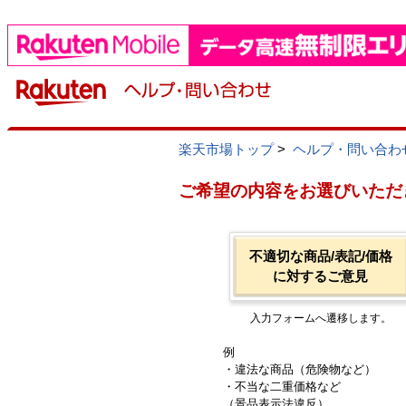
楽天市場トップ
>
ヘルプ・問い合わ
ご希望の内容をお選びいただ
不適切な商品/表記/価格
に対するご意見
入力フォームへ遷移します。
例
・違法な商品（危険物など）
・不当な二重価格など
（景品表示法違反）