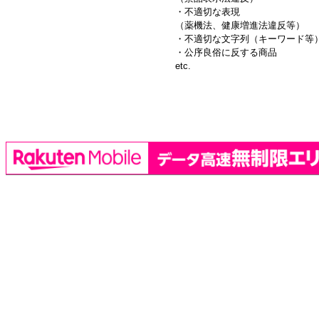
・不適切な表現
（薬機法、健康増進法違反等）
・不適切な文字列（キーワード等
・公序良俗に反する商品
etc.