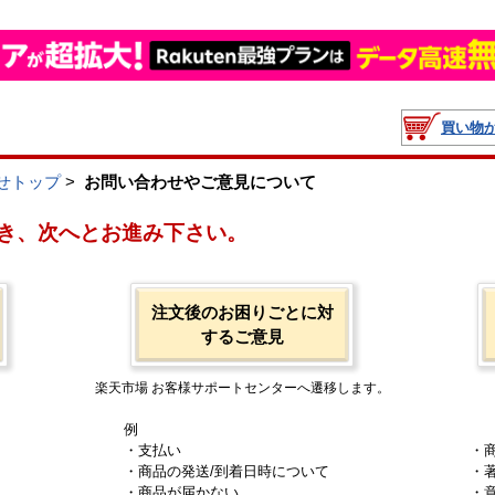
買い物
せトップ
>
お問い合わせやご意見について
き、次へとお進み下さい。
注文後のお困りごとに対
するご意見
楽天市場 お客様サポートセンターへ遷移します。
例
・支払い
・
・商品の発送/到着日時について
・
・商品が届かない
・