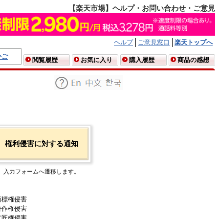
【楽天市場】ヘルプ・お問い合わせ・ご意見
ヘルプ
ご意見窓口
楽天トップへ
かご
閲覧履歴
お気に入り
購入履歴
商品の感想
権利侵害に対する通知
入力フォームへ遷移します。
商標権侵害
著作権侵害
意匠権侵害