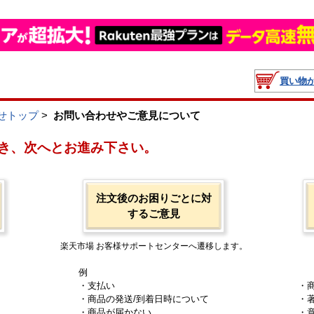
買い物
せトップ
>
お問い合わせやご意見について
き、次へとお進み下さい。
注文後のお困りごとに対
するご意見
楽天市場 お客様サポートセンターへ遷移します。
例
・支払い
・
・商品の発送/到着日時について
・
・商品が届かない
・