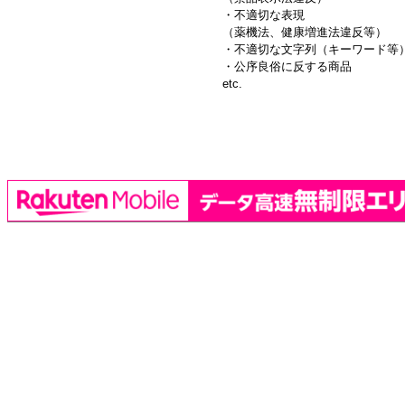
・不適切な表現
（薬機法、健康増進法違反等）
・不適切な文字列（キーワード等
・公序良俗に反する商品
etc.