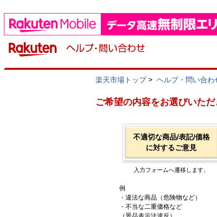
楽天市場トップ
>
ヘルプ・問い合わ
ご希望の内容をお選びいただ
不適切な商品/表記/価格
に対するご意見
入力フォームへ遷移します。
例
・違法な商品（危険物など）
・不当な二重価格など
（景品表示法違反）