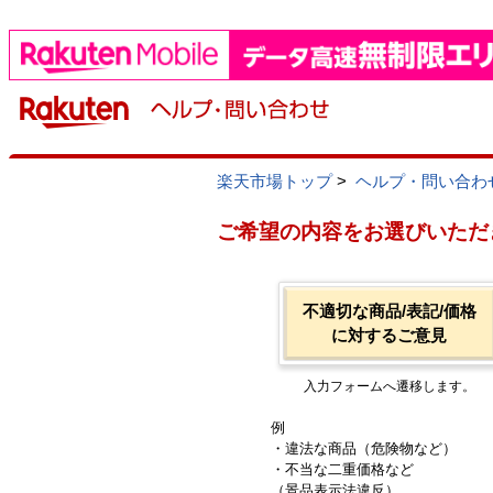
楽天市場トップ
>
ヘルプ・問い合わ
ご希望の内容をお選びいただ
不適切な商品/表記/価格
に対するご意見
入力フォームへ遷移します。
例
・違法な商品（危険物など）
・不当な二重価格など
（景品表示法違反）