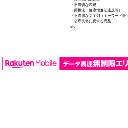
・不適切な表現
（薬機法、健康増進法違反等）
・不適切な文字列（キーワード等
・公序良俗に反する商品
etc.