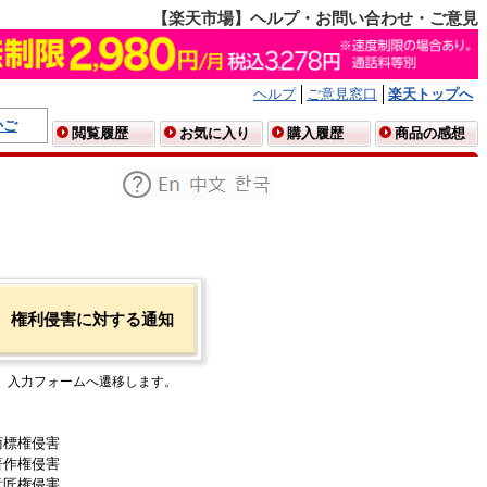
【楽天市場】ヘルプ・お問い合わせ・ご意見
ヘルプ
ご意見窓口
楽天トップへ
かご
閲覧履歴
お気に入り
購入履歴
商品の感想
権利侵害に対する通知
入力フォームへ遷移します。
商標権侵害
著作権侵害
意匠権侵害