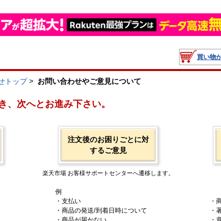
買い物
せトップ
>
お問い合わせやご意見について
き、次へとお進み下さい。
注文後のお困りごとに対
するご意見
楽天市場 お客様サポートセンターへ遷移します。
例
・支払い
・
・商品の発送/到着日時について
・
・商品が届かない
・