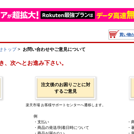
買い物
せトップ
>
お問い合わせやご意見について
き、次へとお進み下さい。
注文後のお困りごとに対
するご意見
楽天市場 お客様サポートセンターへ遷移します。
例
・支払い
・
・商品の発送/到着日時について
・
・商品が届かない
・