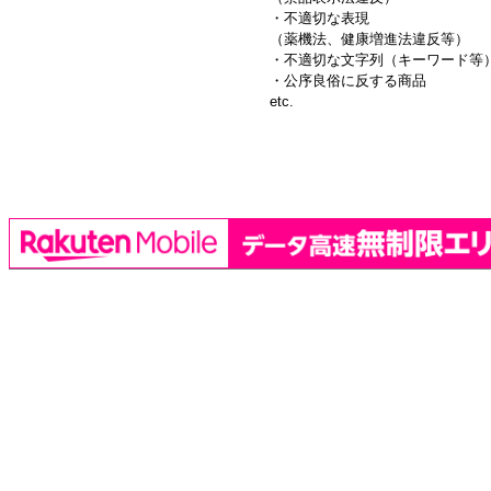
・不適切な表現
（薬機法、健康増進法違反等）
・不適切な文字列（キーワード等
・公序良俗に反する商品
etc.