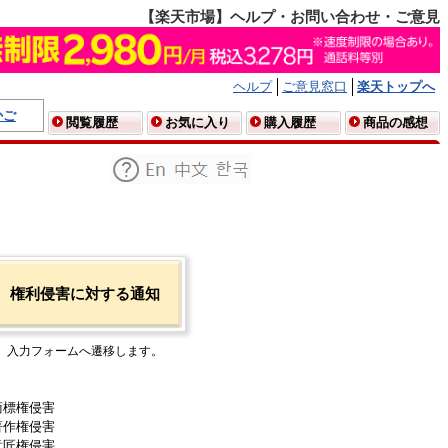
【楽天市場】ヘルプ・お問い合わせ・ご意見
ヘルプ
ご意見窓口
楽天トップへ
かご
閲覧履歴
お気に入り
購入履歴
商品の感想
権利侵害に対する通知
入力フォームへ遷移します。
商標権侵害
著作権侵害
意匠権侵害