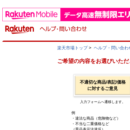
楽天市場トップ
>
ヘルプ・問い合わ
ご希望の内容をお選びいただ
不適切な商品/表記/価格
に対するご意見
入力フォームへ遷移します。
例
・違法な商品（危険物など）
・不当な二重価格など
（景品表示法違反）