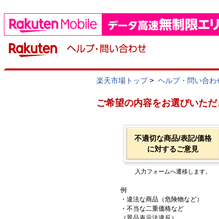
楽天市場トップ
>
ヘルプ・問い合わ
ご希望の内容をお選びいただ
不適切な商品/表記/価格
に対するご意見
入力フォームへ遷移します。
例
・違法な商品（危険物など）
・不当な二重価格など
（景品表示法違反）