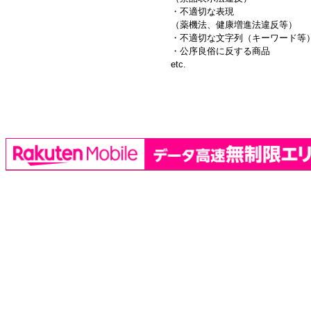
・不適切な表現
（薬機法、健康増進法違反等）
・不適切な文字列（キーワード等
・公序良俗に反する商品
etc.