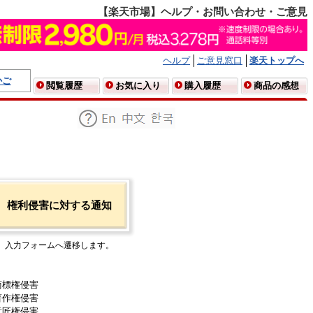
【楽天市場】ヘルプ・お問い合わせ・ご意見
ヘルプ
ご意見窓口
楽天トップへ
かご
閲覧履歴
お気に入り
購入履歴
商品の感想
権利侵害に対する通知
入力フォームへ遷移します。
商標権侵害
著作権侵害
意匠権侵害