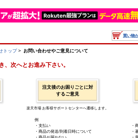
買い物
せトップ
>
お問い合わせやご意見について
き、次へとお進み下さい。
注文後のお困りごとに対
するご意見
楽天市場 お客様サポートセンターへ遷移します。
例
・支払い
・
・商品の発送/到着日時について
・
・商品が届かない
・