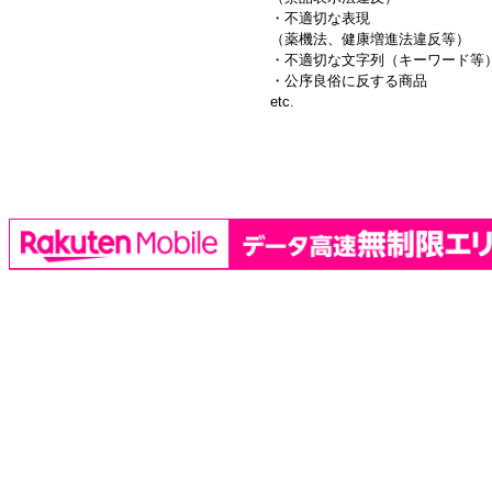
・不適切な表現
（薬機法、健康増進法違反等）
・不適切な文字列（キーワード等
・公序良俗に反する商品
etc.