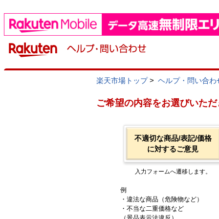
楽天市場トップ
>
ヘルプ・問い合わ
ご希望の内容をお選びいただ
不適切な商品/表記/価格
に対するご意見
入力フォームへ遷移します。
例
・違法な商品（危険物など）
・不当な二重価格など
（景品表示法違反）