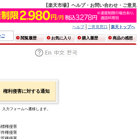
【楽天市場】ヘルプ・お問い合わせ・ご意見
ヘルプ
ご意見窓口
楽天トップへ
かご
閲覧履歴
お気に入り
購入履歴
商品の感想
権利侵害に対する通知
入力フォームへ遷移します。
商標権侵害
著作権侵害
意匠権侵害