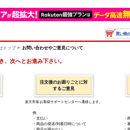
買い物
せトップ
>
お問い合わせやご意見について
き、次へとお進み下さい。
注文後のお困りごとに対
するご意見
楽天市場 お客様サポートセンターへ遷移します。
例
・支払い
・
・商品の発送/到着日時について
・
・商品が届かない
・