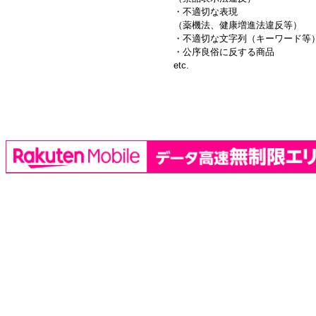
・不適切な表現
（薬機法、健康増進法違反等）
・不適切な文字列（キーワード等
・公序良俗に反する商品
etc.