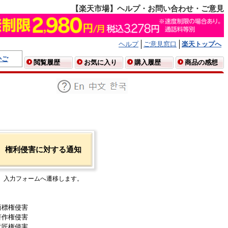
【楽天市場】ヘルプ・お問い合わせ・ご意見
ヘルプ
ご意見窓口
楽天トップへ
かご
閲覧履歴
お気に入り
購入履歴
商品の感想
権利侵害に対する通知
入力フォームへ遷移します。
商標権侵害
著作権侵害
意匠権侵害