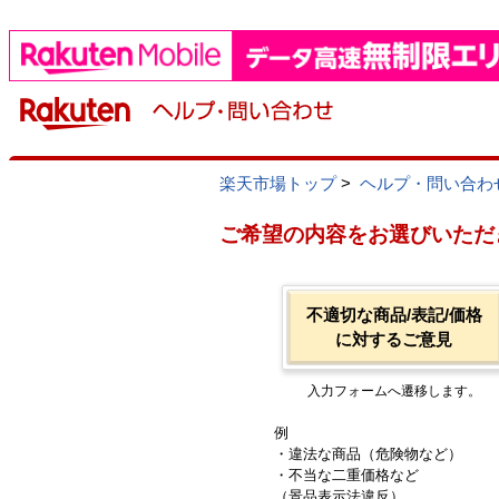
楽天市場トップ
>
ヘルプ・問い合わ
ご希望の内容をお選びいただ
不適切な商品/表記/価格
に対するご意見
入力フォームへ遷移します。
例
・違法な商品（危険物など）
・不当な二重価格など
（景品表示法違反）