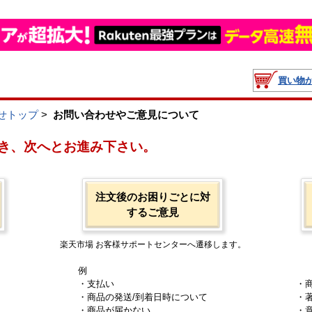
買い物
せトップ
>
お問い合わせやご意見について
き、次へとお進み下さい。
注文後のお困りごとに対
するご意見
楽天市場 お客様サポートセンターへ遷移します。
例
・支払い
・
・商品の発送/到着日時について
・
・商品が届かない
・