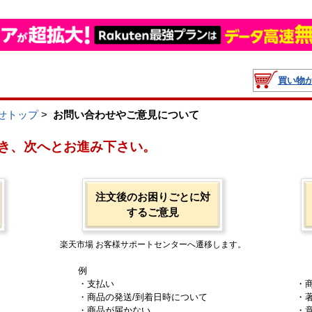
買い物
せトップ
>
お問い合わせやご意見について
き、次へとお進み下さい。
注文後のお困りごとに対
するご意見
楽天市場 お客様サポートセンターへ遷移します。
例
・支払い
・
・商品の発送/到着日時について
・
・商品が届かない
・