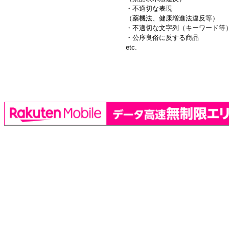
・不適切な表現
（薬機法、健康増進法違反等）
・不適切な文字列（キーワード等
・公序良俗に反する商品
etc.