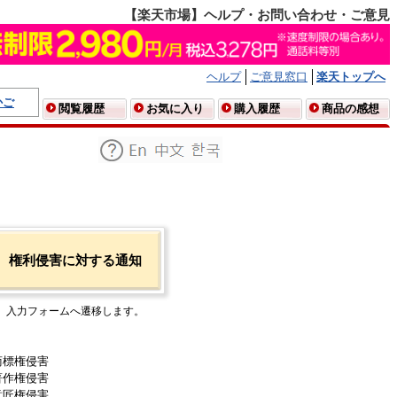
【楽天市場】ヘルプ・お問い合わせ・ご意見
ヘルプ
ご意見窓口
楽天トップへ
かご
閲覧履歴
お気に入り
購入履歴
商品の感想
権利侵害に対する通知
入力フォームへ遷移します。
商標権侵害
著作権侵害
意匠権侵害