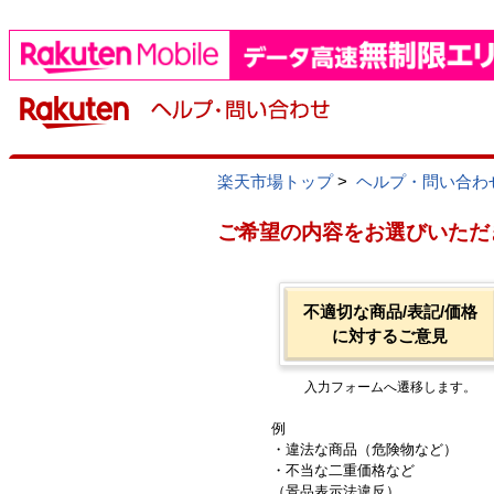
楽天市場トップ
>
ヘルプ・問い合わ
ご希望の内容をお選びいただ
不適切な商品/表記/価格
に対するご意見
入力フォームへ遷移します。
例
・違法な商品（危険物など）
・不当な二重価格など
（景品表示法違反）