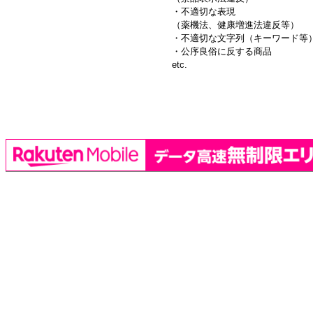
・不適切な表現
（薬機法、健康増進法違反等）
・不適切な文字列（キーワード等
・公序良俗に反する商品
etc.