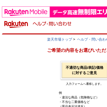
楽天市場トップ
>
ヘルプ・問い合わ
ご希望の内容をお選びいただ
不適切な商品/表記/価格
に対するご意見
入力フォームへ遷移します。
例
・違法な商品（危険物など）
・不当な二重価格など
（景品表示法違反）