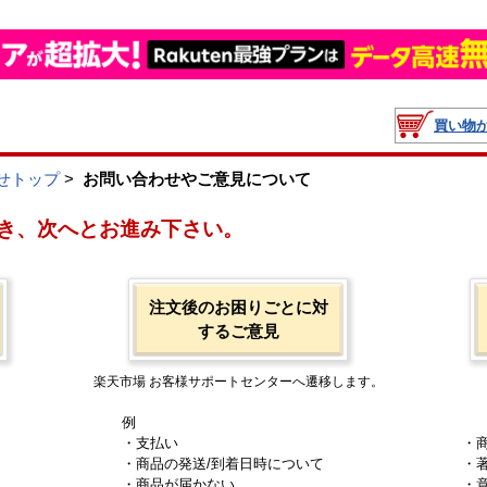
買い物
せトップ
>
お問い合わせやご意見について
き、次へとお進み下さい。
注文後のお困りごとに対
するご意見
楽天市場 お客様サポートセンターへ遷移します。
例
・支払い
・
・商品の発送/到着日時について
・
・商品が届かない
・