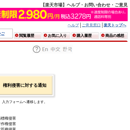
【楽天市場】ヘルプ・お問い合わせ・ご意見
ヘルプ
ご意見窓口
楽天トップへ
かご
閲覧履歴
お気に入り
購入履歴
商品の感想
権利侵害に対する通知
入力フォームへ遷移します。
商標権侵害
著作権侵害
意匠権侵害