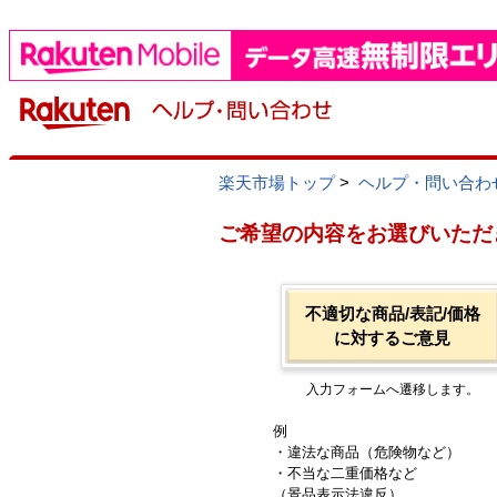
楽天市場トップ
>
ヘルプ・問い合わ
ご希望の内容をお選びいただ
不適切な商品/表記/価格
に対するご意見
入力フォームへ遷移します。
例
・違法な商品（危険物など）
・不当な二重価格など
（景品表示法違反）