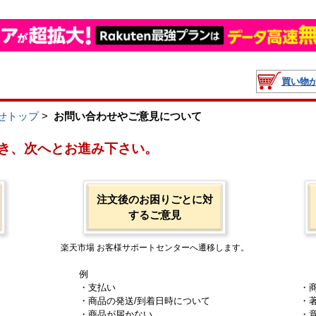
買い物
せトップ
>
お問い合わせやご意見について
き、次へとお進み下さい。
注文後のお困りごとに対
するご意見
楽天市場 お客様サポートセンターへ遷移します。
例
・支払い
・
・商品の発送/到着日時について
・
・商品が届かない
・