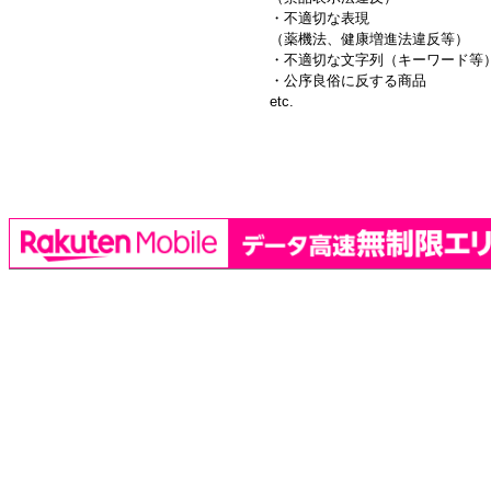
・不適切な表現
（薬機法、健康増進法違反等）
・不適切な文字列（キーワード等
・公序良俗に反する商品
etc.