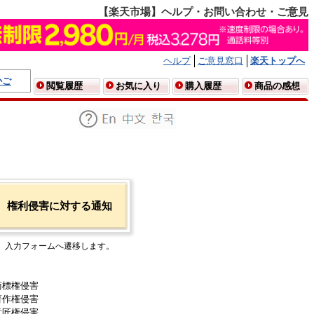
【楽天市場】ヘルプ・お問い合わせ・ご意見
ヘルプ
ご意見窓口
楽天トップへ
かご
閲覧履歴
お気に入り
購入履歴
商品の感想
権利侵害に対する通知
入力フォームへ遷移します。
商標権侵害
著作権侵害
意匠権侵害