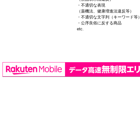
・不適切な表現
（薬機法、健康増進法違反等）
・不適切な文字列（キーワード等
・公序良俗に反する商品
etc.