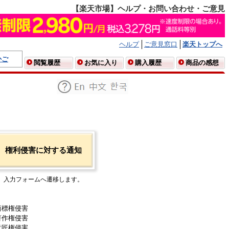
【楽天市場】ヘルプ・お問い合わせ・ご意見
ヘルプ
ご意見窓口
楽天トップへ
かご
閲覧履歴
お気に入り
購入履歴
商品の感想
権利侵害に対する通知
入力フォームへ遷移します。
商標権侵害
著作権侵害
意匠権侵害