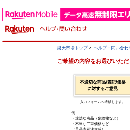
楽天市場トップ
>
ヘルプ・問い合わ
ご希望の内容をお選びいただ
不適切な商品/表記/価格
に対するご意見
入力フォームへ遷移します。
例
・違法な商品（危険物など）
・不当な二重価格など
（景品表示法違反）