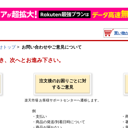
買い物
せトップ
>
お問い合わせやご意見について
き、次へとお進み下さい。
注文後のお困りごとに対
するご意見
楽天市場 お客様サポートセンターへ遷移します。
例
・支払い
・
・商品の発送/到着日時について
・
・商品が届かない
・