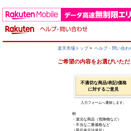
楽天市場トップ
>
ヘルプ・問い合わ
ご希望の内容をお選びいただ
不適切な商品/表記/価格
に対するご意見
入力フォームへ遷移します。
例
・違法な商品（危険物など）
・不当な二重価格など
（景品表示法違反）