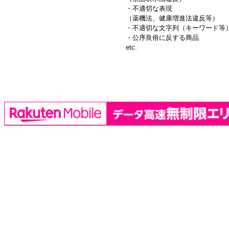
・不適切な表現
（薬機法、健康増進法違反等）
・不適切な文字列（キーワード等
・公序良俗に反する商品
etc.