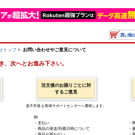
買い物
せトップ
>
お問い合わせやご意見について
き、次へとお進み下さい。
注文後のお困りごとに対
するご意見
楽天市場 お客様サポートセンターへ遷移します。
例
・支払い
・
・商品の発送/到着日時について
・
・商品が届かない
・