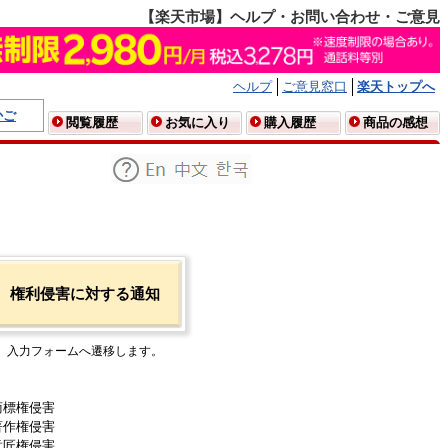
【楽天市場】ヘルプ・お問い合わせ・ご意見
ヘルプ
ご意見窓口
楽天トップへ
かご
閲覧履歴
お気に入り
購入履歴
商品の感想
権利侵害に対する通知
入力フォームへ遷移します。
商標権侵害
著作権侵害
意匠権侵害