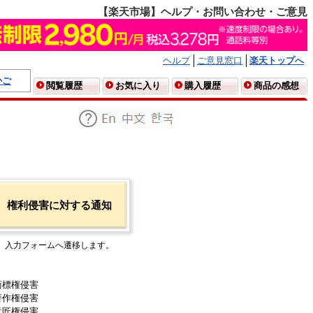
【楽天市場】ヘルプ・お問い合わせ・ご意見
ヘルプ
ご意見窓口
楽天トップへ
かご
閲覧履歴
お気に入り
購入履歴
商品の感想
権利侵害に対する通知
入力フォームへ遷移します。
商標権侵害
著作権侵害
意匠権侵害