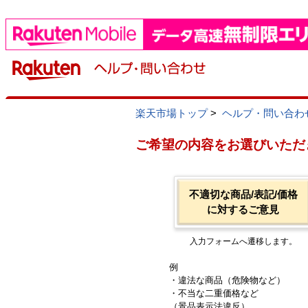
楽天市場トップ
>
ヘルプ・問い合わ
ご希望の内容をお選びいただ
不適切な商品/表記/価格
に対するご意見
入力フォームへ遷移します。
例
・違法な商品（危険物など）
・不当な二重価格など
（景品表示法違反）