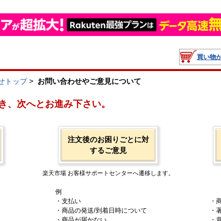
買い物
せトップ
>
お問い合わせやご意見について
き、次へとお進み下さい。
注文後のお困りごとに対
するご意見
楽天市場 お客様サポートセンターへ遷移します。
例
・支払い
・
・商品の発送/到着日時について
・
・商品が届かない
・