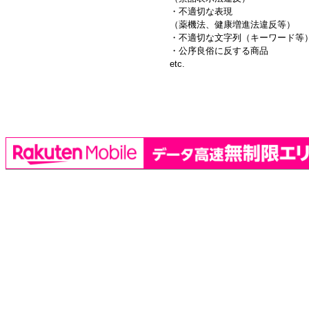
・不適切な表現
（薬機法、健康増進法違反等）
・不適切な文字列（キーワード等
・公序良俗に反する商品
etc.