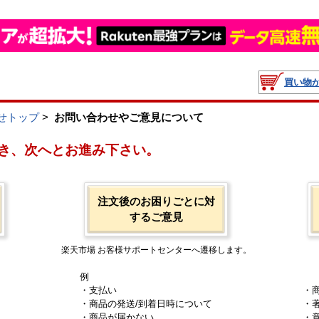
買い物
せトップ
>
お問い合わせやご意見について
き、次へとお進み下さい。
注文後のお困りごとに対
するご意見
楽天市場 お客様サポートセンターへ遷移します。
例
・支払い
・
・商品の発送/到着日時について
・
・商品が届かない
・