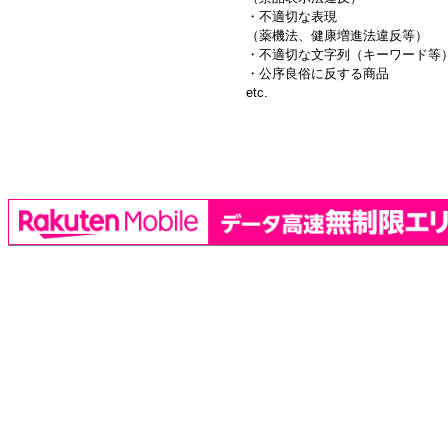
・不適切な表現
（薬機法、健康増進法違反等）
・不適切な文字列（キーワード等
・公序良俗に反する商品
etc.