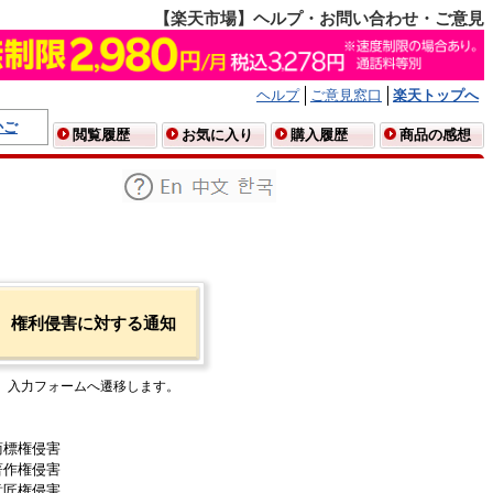
【楽天市場】ヘルプ・お問い合わせ・ご意見
ヘルプ
ご意見窓口
楽天トップへ
かご
閲覧履歴
お気に入り
購入履歴
商品の感想
権利侵害に対する通知
入力フォームへ遷移します。
商標権侵害
著作権侵害
意匠権侵害