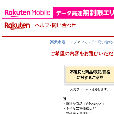
楽天市場トップ
>
ヘルプ・問い合わ
ご希望の内容をお選びいただ
不適切な商品/表記/価格
に対するご意見
入力フォームへ遷移します。
例
・違法な商品（危険物など）
・不当な二重価格など
（景品表示法違反）