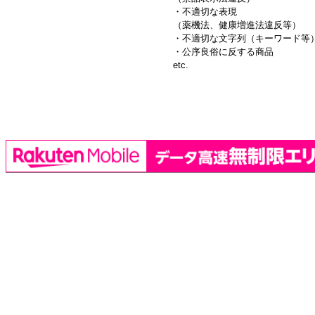
・不適切な表現
（薬機法、健康増進法違反等）
・不適切な文字列（キーワード等
・公序良俗に反する商品
etc.