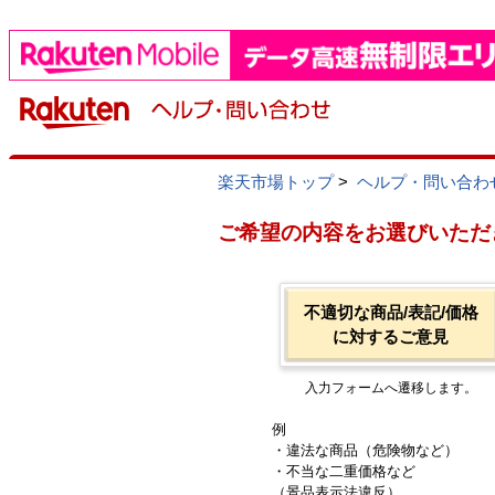
楽天市場トップ
>
ヘルプ・問い合わ
ご希望の内容をお選びいただ
不適切な商品/表記/価格
に対するご意見
入力フォームへ遷移します。
例
・違法な商品（危険物など）
・不当な二重価格など
（景品表示法違反）