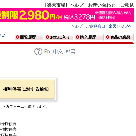
【楽天市場】ヘルプ・お問い合わせ・ご意見
ヘルプ
ご意見窓口
楽天トップへ
かご
閲覧履歴
お気に入り
購入履歴
商品の感想
権利侵害に対する通知
入力フォームへ遷移します。
商標権侵害
著作権侵害
意匠権侵害