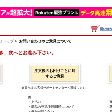
買い物
せトップ
>
お問い合わせやご意見について
き、次へとお進み下さい。
注文後のお困りごとに対
するご意見
楽天市場 お客様サポートセンターへ遷移します。
例
・支払い
・
・商品の発送/到着日時について
・
・商品が届かない
・