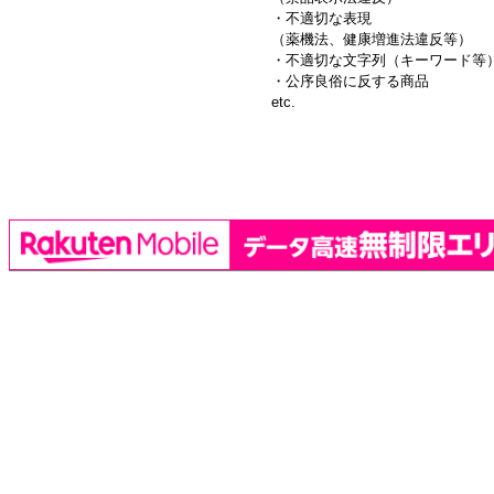
・不適切な表現
（薬機法、健康増進法違反等）
・不適切な文字列（キーワード等
・公序良俗に反する商品
etc.