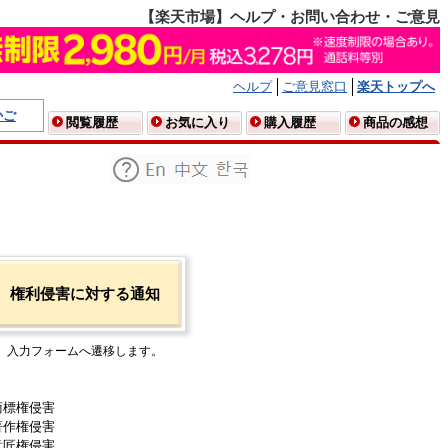
【楽天市場】ヘルプ・お問い合わせ・ご意見
ヘルプ
ご意見窓口
楽天トップへ
かご
閲覧履歴
お気に入り
購入履歴
商品の感想
権利侵害に対する通知
入力フォームへ遷移します。
商標権侵害
著作権侵害
意匠権侵害