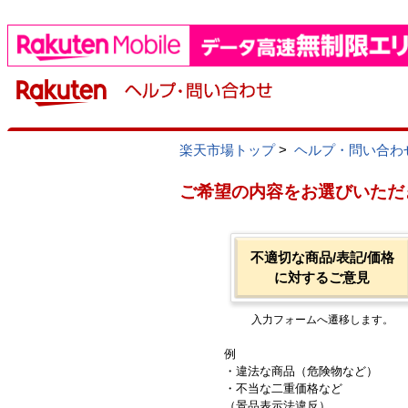
楽天市場トップ
>
ヘルプ・問い合わ
ご希望の内容をお選びいただ
不適切な商品/表記/価格
に対するご意見
入力フォームへ遷移します。
例
・違法な商品（危険物など）
・不当な二重価格など
（景品表示法違反）