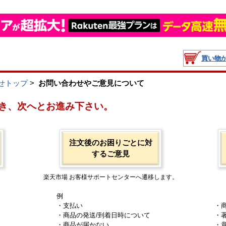
買い物
せトップ
>
お問い合わせやご意見について
き、次へとお進み下さい。
注文後のお困りごとに対
するご意見
楽天市場 お客様サポートセンターへ遷移します。
例
・支払い
・
・商品の発送/到着日時について
・
・商品が届かない
・