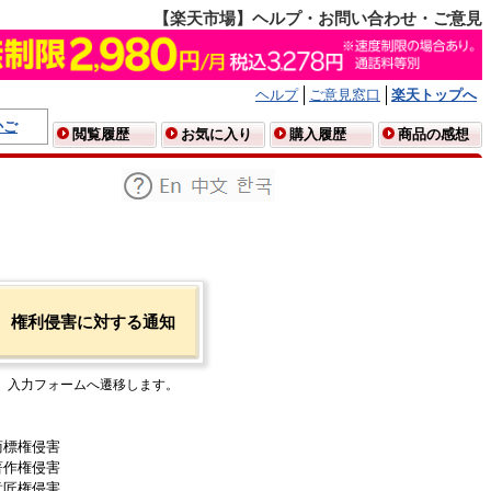
【楽天市場】ヘルプ・お問い合わせ・ご意見
ヘルプ
ご意見窓口
楽天トップへ
かご
閲覧履歴
お気に入り
購入履歴
商品の感想
権利侵害に対する通知
入力フォームへ遷移します。
商標権侵害
著作権侵害
意匠権侵害