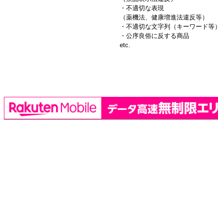
・不適切な表現
（薬機法、健康増進法違反等）
・不適切な文字列（キーワード等
・公序良俗に反する商品
etc.