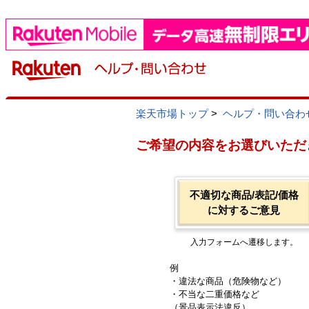
楽天市場トップ
>
ヘルプ・問い合わ
ご希望の内容をお選びいただ
不適切な商品/表記/価格
に対するご意見
入力フォームへ遷移します。
例
・違法な商品（危険物など）
・不当な二重価格など
（景品表示法違反）