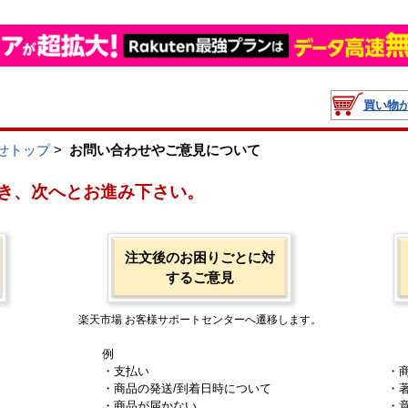
買い物
せトップ
>
お問い合わせやご意見について
き、次へとお進み下さい。
注文後のお困りごとに対
するご意見
楽天市場 お客様サポートセンターへ遷移します。
例
・支払い
・
・商品の発送/到着日時について
・
・商品が届かない
・