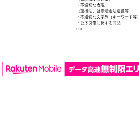
・不適切な表現
（薬機法、健康増進法違反等）
・不適切な文字列（キーワード等
・公序良俗に反する商品
etc.