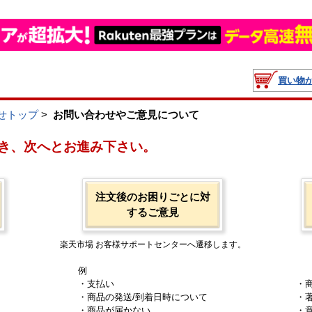
買い物
せトップ
>
お問い合わせやご意見について
き、次へとお進み下さい。
注文後のお困りごとに対
するご意見
楽天市場 お客様サポートセンターへ遷移します。
例
・支払い
・
・商品の発送/到着日時について
・
・商品が届かない
・