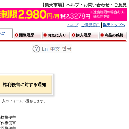
【楽天市場】ヘルプ・お問い合わせ・ご意見
ヘルプ
ご意見窓口
楽天トップへ
かご
閲覧履歴
お気に入り
購入履歴
商品の感想
権利侵害に対する通知
入力フォームへ遷移します。
商標権侵害
著作権侵害
意匠権侵害