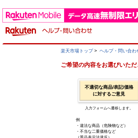
楽天市場トップ
>
ヘルプ・問い合わ
ご希望の内容をお選びいただ
不適切な商品/表記/価格
に対するご意見
入力フォームへ遷移します。
例
・違法な商品（危険物など）
・不当な二重価格など
（景品表示法違反）