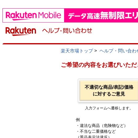
楽天市場トップ
>
ヘルプ・問い合わ
ご希望の内容をお選びいただ
不適切な商品/表記/価格
に対するご意見
入力フォームへ遷移します。
例
・違法な商品（危険物など）
・不当な二重価格など
（景品表示法違反）