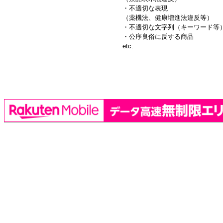
・不適切な表現
（薬機法、健康増進法違反等）
・不適切な文字列（キーワード等
・公序良俗に反する商品
etc.