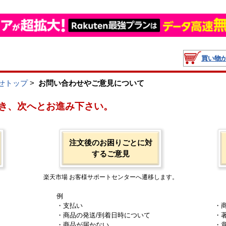
買い物
せトップ
>
お問い合わせやご意見について
き、次へとお進み下さい。
注文後のお困りごとに対
するご意見
楽天市場 お客様サポートセンターへ遷移します。
例
・支払い
・
・商品の発送/到着日時について
・
・商品が届かない
・