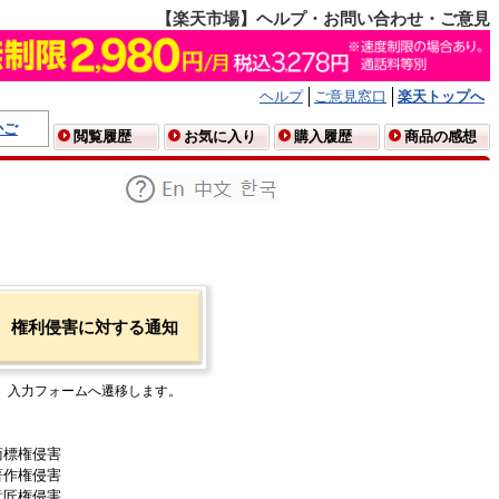
【楽天市場】ヘルプ・お問い合わせ・ご意見
ヘルプ
ご意見窓口
楽天トップへ
かご
閲覧履歴
お気に入り
購入履歴
商品の感想
権利侵害に対する通知
入力フォームへ遷移します。
商標権侵害
著作権侵害
意匠権侵害