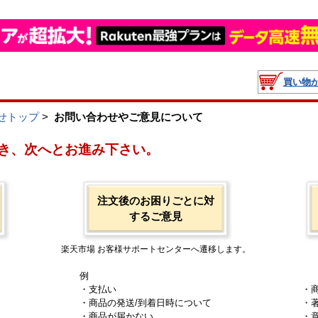
買い物
せトップ
>
お問い合わせやご意見について
き、次へとお進み下さい。
注文後のお困りごとに対
するご意見
楽天市場 お客様サポートセンターへ遷移します。
例
・支払い
・
・商品の発送/到着日時について
・
・商品が届かない
・