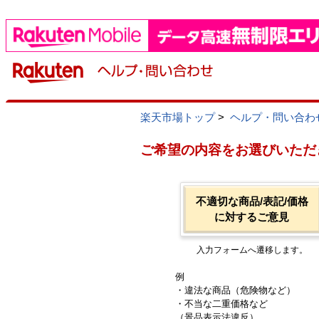
楽天市場トップ
>
ヘルプ・問い合わ
ご希望の内容をお選びいただ
不適切な商品/表記/価格
に対するご意見
入力フォームへ遷移します。
例
・違法な商品（危険物など）
・不当な二重価格など
（景品表示法違反）