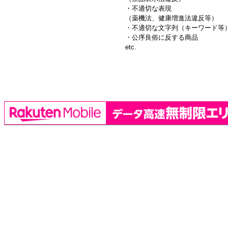
・不適切な表現
（薬機法、健康増進法違反等）
・不適切な文字列（キーワード等
・公序良俗に反する商品
etc.