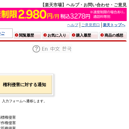
【楽天市場】ヘルプ・お問い合わせ・ご意見
ヘルプ
ご意見窓口
楽天トップへ
かご
閲覧履歴
お気に入り
購入履歴
商品の感想
権利侵害に対する通知
入力フォームへ遷移します。
商標権侵害
著作権侵害
意匠権侵害