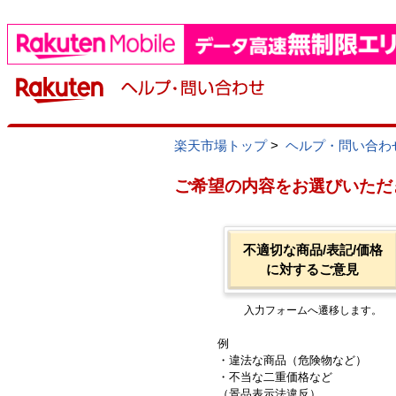
楽天市場トップ
>
ヘルプ・問い合わ
ご希望の内容をお選びいただ
不適切な商品/表記/価格
に対するご意見
入力フォームへ遷移します。
例
・違法な商品（危険物など）
・不当な二重価格など
（景品表示法違反）