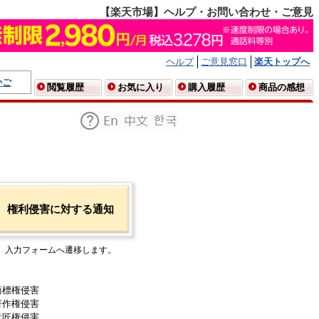
【楽天市場】ヘルプ・お問い合わせ・ご意見
ヘルプ
ご意見窓口
楽天トップへ
かご
閲覧履歴
お気に入り
購入履歴
商品の感想
権利侵害に対する通知
入力フォームへ遷移します。
商標権侵害
著作権侵害
意匠権侵害