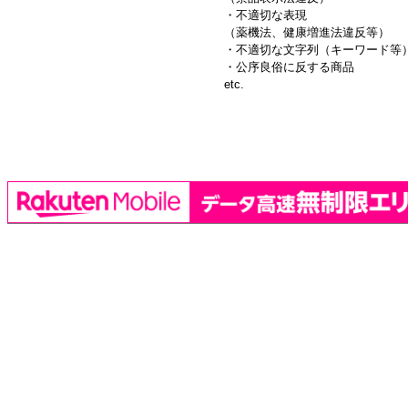
・不適切な表現
（薬機法、健康増進法違反等）
・不適切な文字列（キーワード等
・公序良俗に反する商品
etc.