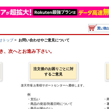
買い物
せトップ
>
お問い合わせやご意見について
き、次へとお進み下さい。
注文後のお困りごとに対
するご意見
楽天市場 お客様サポートセンターへ遷移します。
例
・支払い
・
・商品の発送/到着日時について
・
・商品が届かない
・