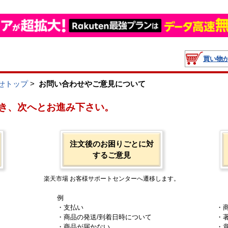
買い物
せトップ
>
お問い合わせやご意見について
き、次へとお進み下さい。
注文後のお困りごとに対
するご意見
楽天市場 お客様サポートセンターへ遷移します。
例
・支払い
・
・商品の発送/到着日時について
・
・商品が届かない
・