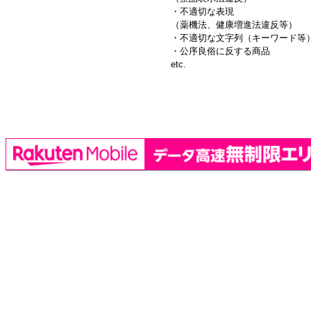
・不適切な表現
（薬機法、健康増進法違反等）
・不適切な文字列（キーワード等
・公序良俗に反する商品
etc.