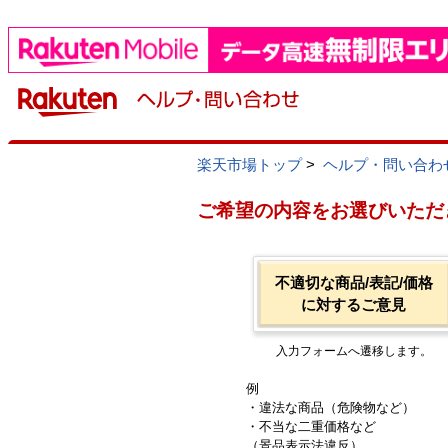
楽天市場トップ
>
ヘルプ・問い合わ
ご希望の内容をお選びいただ
不適切な商品/表記/価格
に対するご意見
入力フォームへ遷移します。
例
・違法な商品（危険物など）
・不当な二重価格など
（景品表示法違反）