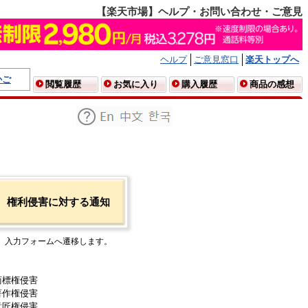
【楽天市場】ヘルプ・お問い合わせ・ご意見
ヘルプ
ご意見窓口
楽天トップへ
かご
閲覧履歴
お気に入り
購入履歴
商品の感想
権利侵害に対する通知
入力フォームへ遷移します。
商標権侵害
著作権侵害
意匠権侵害