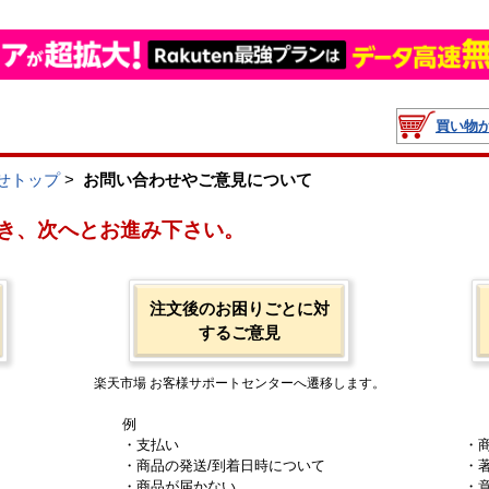
買い物
せトップ
>
お問い合わせやご意見について
き、次へとお進み下さい。
注文後のお困りごとに対
するご意見
楽天市場 お客様サポートセンターへ遷移します。
例
・支払い
・
・商品の発送/到着日時について
・
・商品が届かない
・