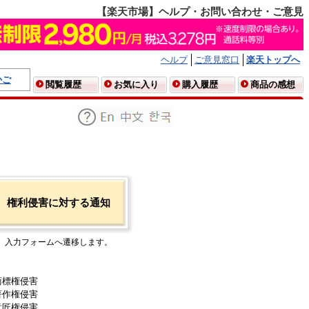
【楽天市場】ヘルプ・お問い合わせ・ご意見
ヘルプ
ご意見窓口
楽天トップへ
かご
閲覧履歴
お気に入り
購入履歴
商品の感想
権利侵害に対する通知
入力フォームへ遷移します。
商標権侵害
著作権侵害
意匠権侵害