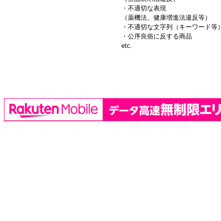
・不適切な表現
（薬機法、健康増進法違反等）
・不適切な文字列（キーワード等
・公序良俗に反する商品
etc.