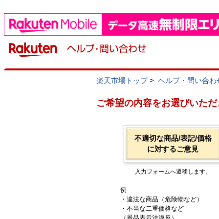
楽天市場トップ
>
ヘルプ・問い合わ
ご希望の内容をお選びいただ
不適切な商品/表記/価格
に対するご意見
入力フォームへ遷移します。
例
・違法な商品（危険物など）
・不当な二重価格など
（景品表示法違反）