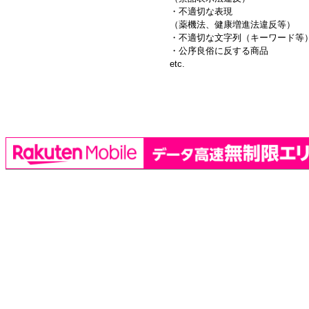
・不適切な表現
（薬機法、健康増進法違反等）
・不適切な文字列（キーワード等
・公序良俗に反する商品
etc.