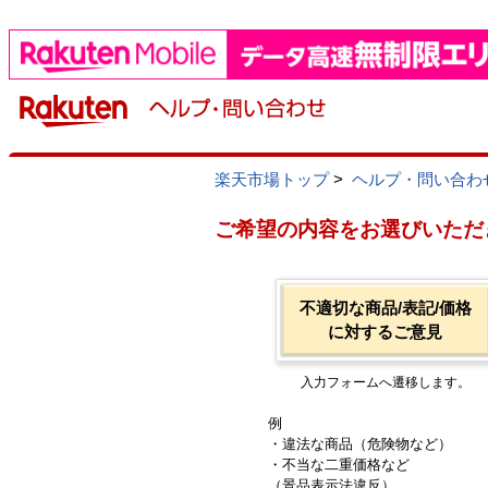
楽天市場トップ
>
ヘルプ・問い合わ
ご希望の内容をお選びいただ
不適切な商品/表記/価格
に対するご意見
入力フォームへ遷移します。
例
・違法な商品（危険物など）
・不当な二重価格など
（景品表示法違反）