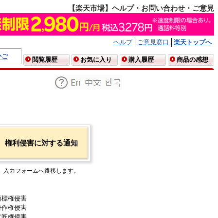
【楽天市場】ヘルプ・お問い合わせ・ご意見
ヘルプ
ご意見窓口
楽天トップへ
かご
閲覧履歴
お気に入り
購入履歴
商品の感想
権利侵害に対する通知
入力フォームへ遷移します。
商標権侵害
著作権侵害
意匠権侵害