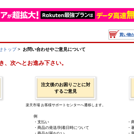
買い物
せトップ
>
お問い合わせやご意見について
き、次へとお進み下さい。
注文後のお困りごとに対
するご意見
楽天市場 お客様サポートセンターへ遷移します。
例
・支払い
・
・商品の発送/到着日時について
・
・商品が届かない
・