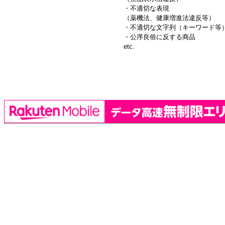
・不適切な表現
（薬機法、健康増進法違反等）
・不適切な文字列（キーワード等
・公序良俗に反する商品
etc.