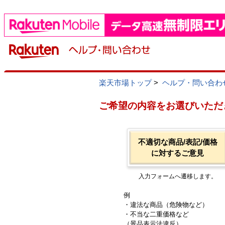
楽天市場トップ
>
ヘルプ・問い合わ
ご希望の内容をお選びいただ
不適切な商品/表記/価格
に対するご意見
入力フォームへ遷移します。
例
・違法な商品（危険物など）
・不当な二重価格など
（景品表示法違反）