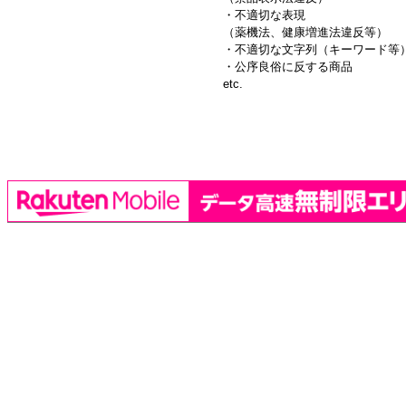
・不適切な表現
（薬機法、健康増進法違反等）
・不適切な文字列（キーワード等
・公序良俗に反する商品
etc.