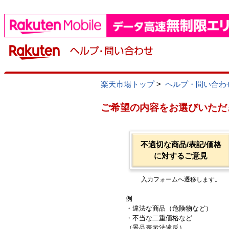
楽天市場トップ
>
ヘルプ・問い合わ
ご希望の内容をお選びいただ
不適切な商品/表記/価格
に対するご意見
入力フォームへ遷移します。
例
・違法な商品（危険物など）
・不当な二重価格など
（景品表示法違反）