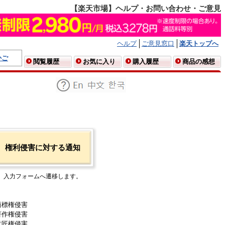
【楽天市場】ヘルプ・お問い合わせ・ご意見
ヘルプ
ご意見窓口
楽天トップへ
かご
閲覧履歴
お気に入り
購入履歴
商品の感想
権利侵害に対する通知
入力フォームへ遷移します。
商標権侵害
著作権侵害
意匠権侵害