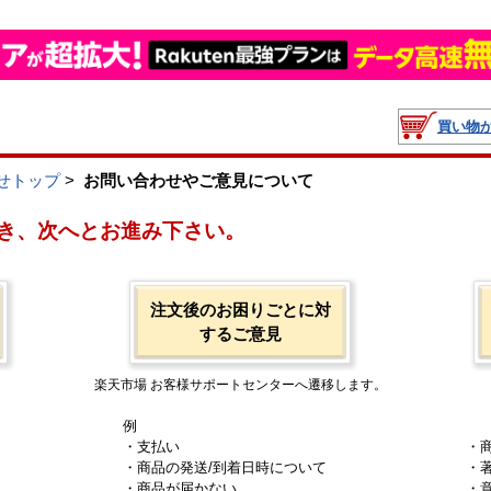
買い物
せトップ
>
お問い合わせやご意見について
き、次へとお進み下さい。
注文後のお困りごとに対
するご意見
楽天市場 お客様サポートセンターへ遷移します。
例
・支払い
・
・商品の発送/到着日時について
・
・商品が届かない
・